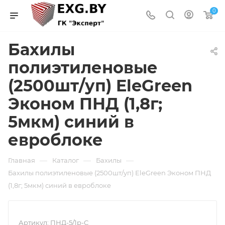
0
Бахилы
полиэтиленовые
(2500шт/уп) EleGreen
Эконом ПНД (1,8г;
5мкм) синий в
евроблоке
—
—
—
Главная
Каталог
Бахилы
Бахилы полиэтиленовые (2500шт/уп) EleGreen Эконом ПНД
(1,8г; 5мкм) синий в евроблоке
Артикул:
ПНД-5/1р-С