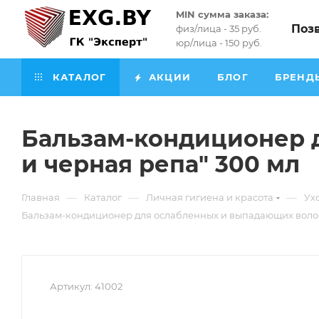
MIN сумма заказа:
Поз
физ/лица - 35 руб.
юр/лица - 150 руб.
КАТАЛОГ
АКЦИИ
БЛОГ
БРЕНД
Бальзам-кондиционер 
и черная репа" 300 мл
—
—
—
Главная
Каталог
Личная гигиена и красота
Ух
Бальзам-кондиционер для ослабленных и выпадающих волос 
Артикул:
41002