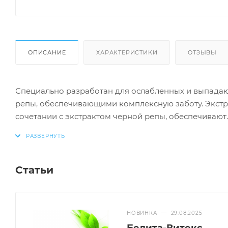
ОПИСАНИЕ
ХАРАКТЕРИСТИКИ
ОТЗЫВЫ
Специально разработан для ослабленных и выпада
репы, обеспечивающими комплексную заботу. Экстр
сочетании с экстрактом черной репы, обеспечивают
глубокое питание и восстановление волос, способс
ломкости. С каждым использованием бальзама-кон
преображаются, возвращая свою эластичность, блес
Статьи
НОВИНКА
—
29.08.2025