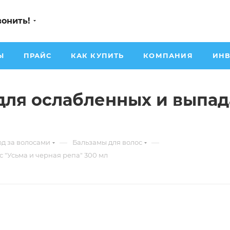
вонить!
Ы
ПРАЙС
КАК КУПИТЬ
КОМПАНИЯ
ИНВ
для ослабленных и выпад
—
—
од за волосами
Бальзамы для волос
"Усьма и черная репа" 300 мл