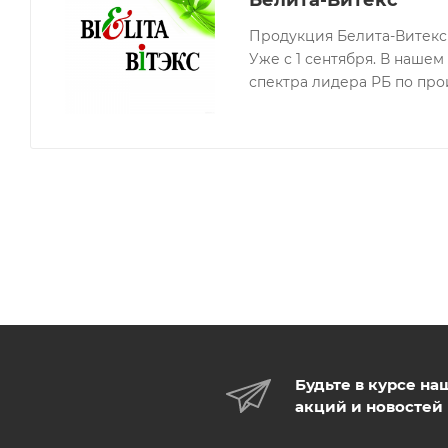
Белита-Витекс
Продукция Белита-Витекс 
Уже с 1 сентября. В наше
спектра лидера РБ по про
Будьте в курсе на
акций и новостей