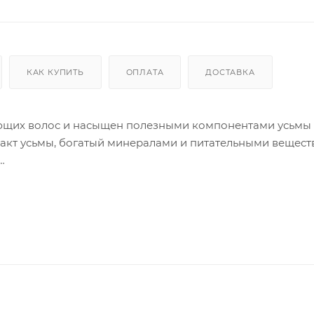
КАК КУПИТЬ
ОПЛАТА
ДОСТАВКА
ющих волос и насыщен полезными компонентами усьмы 
акт усьмы, богатый минералами и питательными веществ
твуют росту и уменьшению
диционера ваши ослабленные волосы
к и жизненную силу.