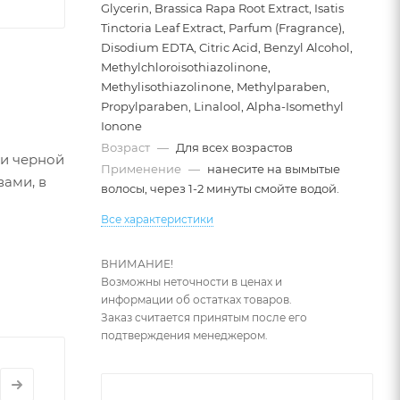
Glycerin, Brassica Rapa Root Extract, Isatis
Tinctoria Leaf Extract, Parfum (Fragrance),
Disodium EDTA, Citric Acid, Benzyl Alcohol,
Methylchloroisothiazolinone,
Methylisothiazolinone, Methylparaben,
Propylparaben, Linalool, Alpha-Isomethyl
Ionone
Возраст
—
Для всех возрастов
и черной
Применение
—
нанесите на вымытые
ами, в
волосы, через 1-2 минуты смойте водой.
Все характеристики
ВНИМАНИЕ!
Возможны неточности в ценах и
информации об остатках товаров.
Заказ считается принятым после его
подтверждения менеджером.