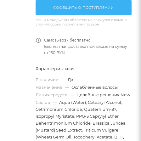
СООБЩИТЬ О ПОСТУПЛЕНИИ
Наши менеджеры обязательно свяжутся с вами и
уточнят сроки поступления товара
Самовывоз - бесплатно
Бесплатная доставка при заказе на сумму
от 150 BYN
Характеристики
В наличии
—
Да
Назначение
—
Ослабленные волосы
Линия средств
—
Целебные решения New
Состав
—
Aqua (Water), Cetearyl Alcohol,
Cetrimonium Chloride, Quaternium-87,
Isopropyl Myristate, PPG-3 Caprylyl Ether,
Behentrimonium Chloride, Brassica Juncea
(Mustard) Seed Extract, Triticum Vulgare
(Wheat) Germ Oil, Tocopheryl Acetate, BHT,