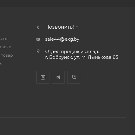
Позвонить!
латы
sale44@exg.by
тавки
Отдел продаж и склад:
 товар
г. Бобруйск, ул. М. Лынькова 85
ет