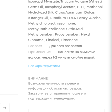
Isopropyl Myristate, Triticum Vulgare (Wheat)
Germ Oil, Tocopheryl Acetate, BHT, Panthenol,
Hydrolyzed Silk, Citrus Aurantium Dulcis
(Orange) Oil, Disodium EDTA, Benzyl Alcohol,
Methylchloroisothiazolinone,
Methylisothiazolinone, Citric Acid,
Methylparaben, Propylparaben, Hexyl
Cinnamal, Linalool, Limonene
Возраст
—
Для всех возрастов
Применение
—
нанесите на вымытые
волосы, через 1-2 минуты смойте водой.
осы,
Все характеристики
ВНИМАНИЕ!
ера.
Возможны неточности в ценах и
информации об остатках товаров.
Заказ считается принятым после его
вают
подтверждения менеджером.