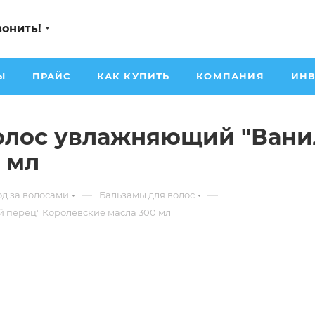
вонить!
Ы
ПРАЙС
КАК КУПИТЬ
КОМПАНИЯ
ИНВ
олос увлажняющий "Ванил
 мл
—
—
од за волосами
Бальзамы для волос
 перец" Королевские масла 300 мл