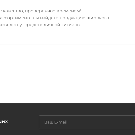
: качество, проверенное временем!
м ассортименте вы найдете продукцию широкого
сияние, предотвращает повреждения.
изводству средств личной гигиены.
тери влаги и смягчает волосы.
ших