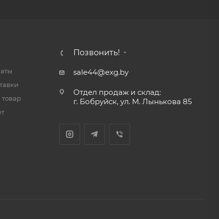
Позвонить!
латы
sale44@exg.by
тавки
Отдел продаж и склад:
 товар
г. Бобруйск, ул. М. Лынькова 85
ет