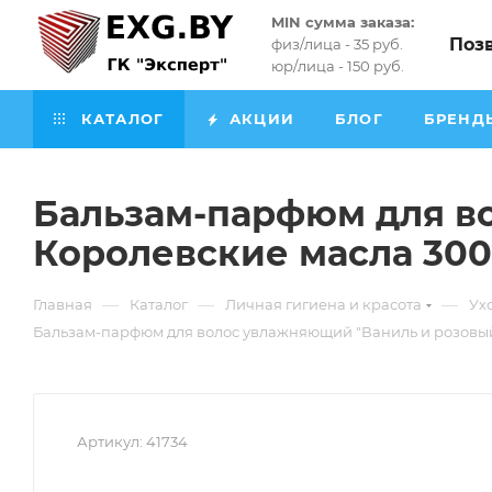
MIN сумма заказа:
Поз
физ/лица - 35 руб.
юр/лица - 150 руб.
КАТАЛОГ
АКЦИИ
БЛОГ
БРЕНД
Бальзам-парфюм для в
Королевские масла 300
—
—
—
Главная
Каталог
Личная гигиена и красота
Ух
Бальзам-парфюм для волос увлажняющий "Ваниль и розовый
Артикул:
41734