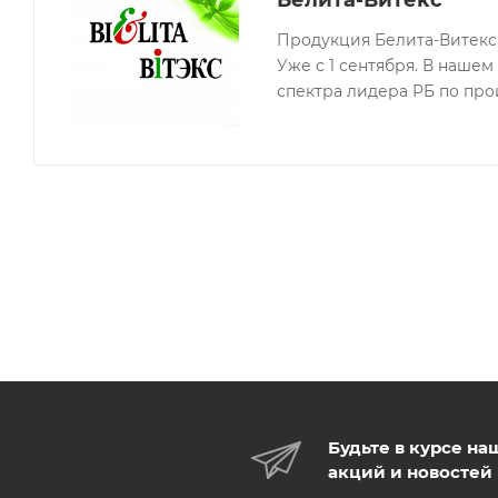
Белита-Витекс
Основные активные компоненты:
Продукция Белита-Витекс 
Уже с 1 сентября. В наше
Пантенол: увлажняет волосы, придаёт им блеск и 
спектра лидера РБ по про
Масло авокадо: интенсивно увлажняет и питает.
Гидролизованный шелк: обеспечивает защиту от по
Будьте в курсе на
акций и новостей