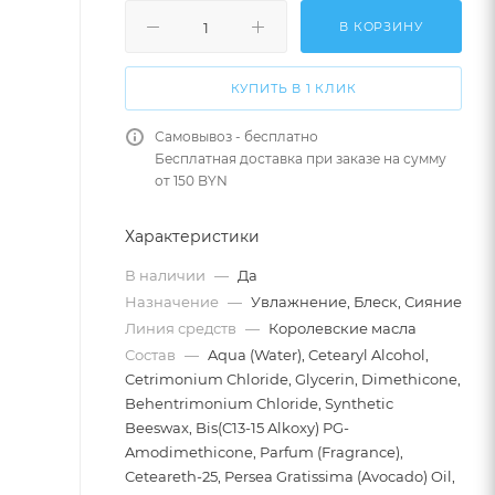
В КОРЗИНУ
КУПИТЬ В 1 КЛИК
Самовывоз - бесплатно
Бесплатная доставка при заказе на сумму
от 150 BYN
Характеристики
В наличии
—
Да
Назначение
—
Увлажнение, Блеск, Сияние
Линия средств
—
Королевские масла
Состав
—
Aqua (Water), Cetearyl Alcohol,
Cetrimonium Chloride, Glycerin, Dimethicone,
Behentrimonium Chloride, Synthetic
Beeswax, Bis(C13-15 Alkoxy) PG-
Amodimethicone, Parfum (Fragrance),
Ceteareth-25, Persea Gratissima (Avocado) Oil,