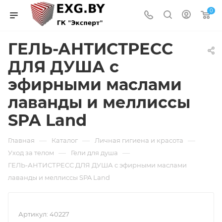
0
ГЕЛЬ-АНТИСТРЕСС
ДЛЯ ДУША с
эфирными маслами
лаванды и меллиссы
SPA Land
—
—
—
Главная
Каталог
Личная гигиена и красота
—
—
Уход за телом
Гели для душа
ГЕЛЬ-АНТИСТРЕСС ДЛЯ ДУША с эфирными маслами
лаванды и меллиссы SPA Land
Артикул:
40227