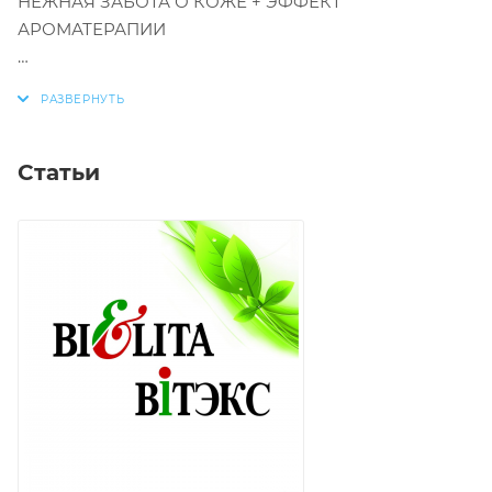
НЕЖНАЯ ЗАБОТА О КОЖЕ + ЭФФЕКТ
АРОМАТЕРАПИИ
Устали от стресса и эмоционального напряжения? -
Гель-антистресс для душа позаботится и о чистоте
вашей кожи, и о душевном равновесии.
Статьи
Ухаживающая формула:
эффективно очищает кожу, обеспечивая ощущение
комфорта и свежести.
Приятный расслабляющий аромат:
восстанавливает душевный баланс и возвращает
вкус к жизни.
• Подходит для ежедневного применения.
• Для всех типов кожи.