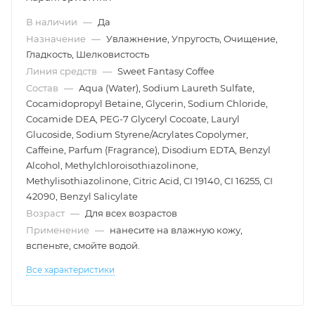
В наличии
—
Да
Назначение
—
Увлажнение, Упругость, Очищение,
Гладкость, Шелковистость
Линия средств
—
Sweet Fantasy Coffee
Состав
—
Aqua (Water), Sodium Laureth Sulfate,
Cocamidopropyl Betaine, Glycerin, Sodium Chloride,
Cocamide DEA, PEG-7 Glyceryl Cocoate, Lauryl
Glucoside, Sodium Styrene/Acrylates Copolymer,
Caffeine, Parfum (Fragrance), Disodium EDTA, Benzyl
Alcohol, Methylchloroisothiazolinone,
Methylisothiazolinone, Citric Acid, CI 19140, CI 16255, CI
42090, Benzyl Salicylate
Возраст
—
Для всех возрастов
Применение
—
нанесите на влажную кожу,
вспеньте, смойте водой.
Все характеристики