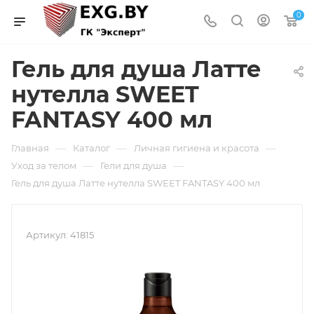
0
Гель для душа Латте
нутелла SWEET
FANTASY 400 мл
—
—
—
Главная
Каталог
Личная гигиена и красота
—
—
Уход за телом
Гели для душа
Гель для душа Латте нутелла SWEET FANTASY 400 мл
Артикул:
41815