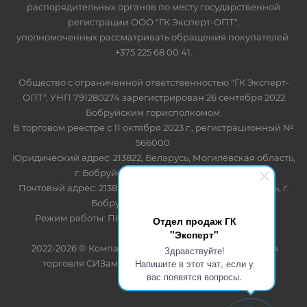
распорядительных органов по месту государственной
регистрации ООО "ГК Эксперт-ОПТ",
уполномоченных рассматривать обращения покупателей:
+375 225 68 00 41.
Общество с ограниченной ответственностью "ГК Эксперт-
ОПТ", УНП 791280274 зарегистрирован 26 сентября 2022
Бобруйским горисполкомом.
В торговом реестре с 11 октября 2023 г., регистрационный №
566000.
Юридический адрес: 213822, Беларусь, Могилёвская область,
г. Бобруйск, ул. Лынькова 85 пом 7
Почтовый адрес: 213822, Беларусь, Могилёвская область, г.
Бобруйск, ул. Лынькова, 85
Режим работы: ПН-ПТ 8.30-17.00, СБ-ВС - выходной
Отдел продаж ГК
"Эксперт"
2022-2026 © Компания "Эксперт" - оптово-розничная
Здравствуйте!
Напишите в этот чат, если у
торговля СИЗами и одноразовыми расходными
вас появятся вопросы.
материалами