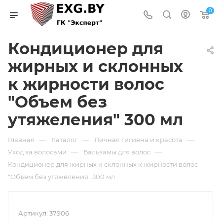
0
Кондиционер для
жирных и склонных
к жирности волос
"Объем без
утяжеления" 300 мл
—
—
—
Главная
Каталог
Личная гигиена и красота
—
—
Уход за волосами
Бальзамы для волос
Кондиционер для жирных и склонных к жирности волос
"Объем без утяжеления" 300 мл
Артикул:
37906