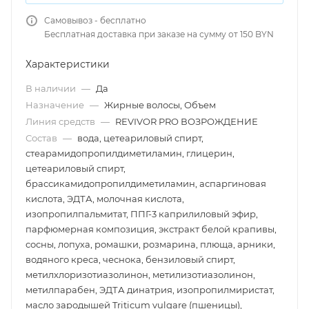
Самовывоз - бесплатно
Бесплатная доставка при заказе на сумму от 150 BYN
Характеристики
В наличии
—
Да
Назначение
—
Жирные волосы, Объем
Линия средств
—
REVIVOR PRO ВОЗРОЖДЕНИЕ
Состав
—
вода, цетеариловый спирт,
стеарамидопропилдиметиламин, глицерин,
цетеариловый спирт,
брассикамидопропилдиметиламин, аспаргиновая
кислота, ЭДТА, молочная кислота,
изопропилпальмитат, ППГ-3 каприлиловый эфир,
парфюмерная композиция, экстракт белой крапивы,
сосны, лопуха, ромашки, розмарина, плюща, арники,
водяного креса, чеснока, бензиловый спирт,
метилхлоризотиазолинон, метилизотиазолинон,
метилпарабен, ЭДТА динатрия, изопропилмиристат,
масло зародышей Triticum vulgare (пшеницы),