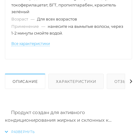
токоферилацетат, БГТ, пропилпарабен, краситель
зелёный
Возраст
—
Для всех возрастов
Применение
—
нанесите на вымытые волосы, через
1-2 минуты смойте водой.
Все характеристики
ОПИСАНИЕ
ХАРАКТЕРИСТИКИ
ОТЗЫВЫ
Продукт создан для активного
кондиционирования жирных и склонных к
жирности волос с приданием волосам
головокружительного объема без их утяжеления.