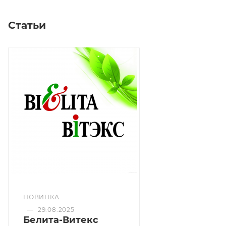
Статьи
Комплекс активных компонентов обладает
тонизирующим, успокаивающим и
противосеборейным действием, регулирует
секрецию сальных желез, делает волосы
послушными и здоровыми, облегчает процесс
укладки волос и дарит ослепительный блеск и
гладкость волосам.
НОВИНКА
—
29.08.2025
Белита-Витекс