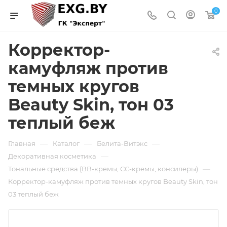
0
Корректор-
камуфляж против
темных кругов
Beauty Skin, тон 03
теплый беж
—
—
—
Главная
Каталог
Белита-Витэкс
—
Декоративная косметика
—
Тональные средства (BB-кремы, СС-кремы, консилеры)
Корректор-камуфляж против темных кругов Beauty Skin, тон
03 теплый беж