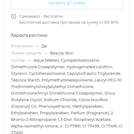
КУПИТЬ В 1 КЛИК
Самовывоз - бесплатно
Бесплатная доставка при заказе на сумму от 150 BYN
Характеристики
В наличии
—
Да
Линия средств
—
Beauty Skin
Состав
—
Aqua (Water), Cyclopentasiloxane,
Dimethicone Crosspolymer, Hydrogenated Lecithin,
Glycerin, Cyclohexasiloxane, Caprylic/Capric Triglyceride,
Tapioca Starch, Polymethylsilsesquioxane, Lauryl PEG-10
Tris(trimethylsiloxy)silylethyl Dimethicone,
Dimethicone/Vinyl Dimethicone Crosspolymer, Silica,
Butylene Glycol, Sodium Chloride, Cocos Nucifera
(Coconut) Oil, Phenoxyethanol, Methylparaben,
Ethylparaben, Propylparaben, Parfum (Fragrance), 2-
Bromo-2-Nitropropane-1,3-Diol, Tocopheryl Acetate,
Alpha-Isomethyl Ionone, ± : CI 77891, CI 77499, CI 77491, CI
77492