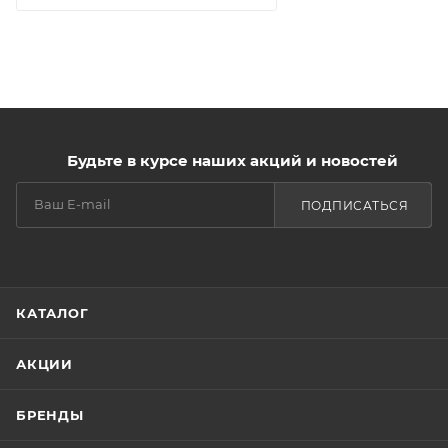
Состав:
Витамин Е — известен своими антиоксидантными
свойствами, улучшает защитную функцию кожи.
Кокосовое масло — питает и смягчает нежную
Будьте в курсе наших акций и новостей
кожу под глазами.
ПОДПИСАТЬСЯ
Прощай, круги под глазами! Консилер-камуфляж —
ваш надежный помощник для безупречного
взгляда.
КАТАЛОГ
АКЦИИ
БРЕНДЫ