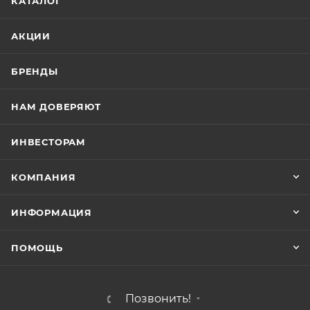
КАТАЛОГ
Палитра Hollywood Color – это 12 роскошных,
натуральных и близких к натуральным оттенков,
АКЦИИ
актуальность которых не зависит от изменчивой
моды.
БРЕНДЫ
НАМ ДОВЕРЯЮТ
Стойкая крем-краска Hollywood
ИНВЕСТОРАМ
КОМПАНИЯ
ИНФОРМАЦИЯ
ПОМОЩЬ
Позвонить!