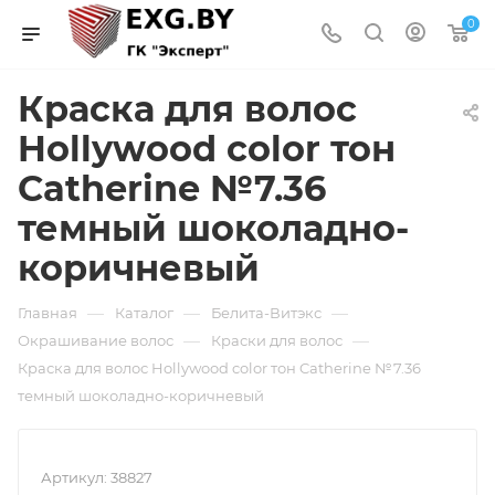
0
Краска для волос
Hollywood color тон
Catherine №7.36
темный шоколадно-
коричневый
—
—
—
Главная
Каталог
Белита-Витэкс
—
—
Окрашивание волос
Краски для волос
Краска для волос Hollywood color тон Catherine №7.36
темный шоколадно-коричневый
Артикул:
38827