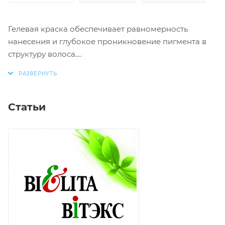
Гелевая краска обеспечивает равномерность
нанесения и глубокое проникновение пигмента в
структуру волоса.
Результат: яркий однородный цвет, максимальное
покрытие седины и устойчивость к смыванию.
Статьи
+ уход за волосами во время окрашивания
+ максимальная защита волос от повреждений
Активные компоненты:
Масло оливы: питает и защищает, помогая
сохранить естественную мягкость волос
D-пантенол: увлажняет волосы, укрепляет