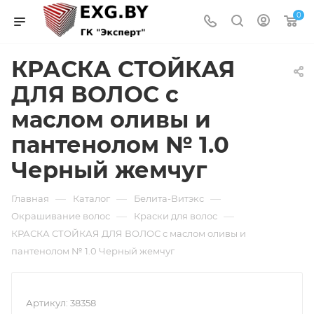
0
КРАСКА СТОЙКАЯ
ДЛЯ ВОЛОС с
маслом оливы и
пантенолом № 1.0
Черный жемчуг
—
—
—
Главная
Каталог
Белита-Витэкс
—
—
Окрашивание волос
Краски для волос
КРАСКА СТОЙКАЯ ДЛЯ ВОЛОС с маслом оливы и
пантенолом № 1.0 Черный жемчуг
Артикул:
38358