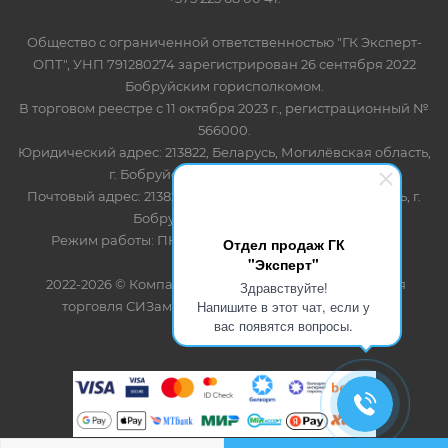
Общество с ограниченной ответственностью "ГК Эксперт-
ОПТ", УНП 791280274 зарегистрирован 26 сентября 2022
Бобруйским горисполкомом.
В торговом реестре с 11 октября 2023 г., регистрационный №
566000.
Юридический адрес: 213822, Беларусь, Могилёвская область,
г. Бобруйск, ул. Лынькова 85 пом 7
Почтовый адрес: 213822, Беларусь, Могилёвская область, г.
Бобруйск, ул. Лынькова, 85
Режим работы: ПН-ПТ 8.30-17.00, СБ-ВС - выходной
Отдел продаж ГК
"Эксперт"
2022-2026 © Компания "Эксперт" - оптово-розничная
Здравствуйте!
Напишите в этот чат, если у
торговля СИЗами и одноразовыми расходными
вас появятся вопросы.
материалами