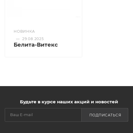
структуру волос и придает выразительный блеск
Витамин С: обладает антиоксидантным
действием, уменьшает повреждения в процессе
окрашивания.
НОВИНКА
—
29.08.2025
Белита-Витекс
Будьте в курсе наших акций и новостей
ПОДПИСАТЬСЯ