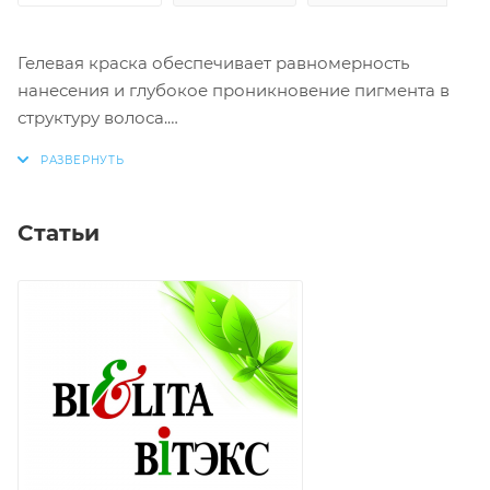
Гелевая краска обеспечивает равномерность
нанесения и глубокое проникновение пигмента в
структуру волоса.
Результат: яркий однородный цвет, максимальное
покрытие седины и устойчивость к смыванию.
Статьи
+ уход за волосами во время окрашивания
+ максимальная защита волос от повреждений
Активные компоненты:
Масло оливы: питает и защищает, помогая
сохранить естественную мягкость волос
D-пантенол: увлажняет волосы, укрепляет