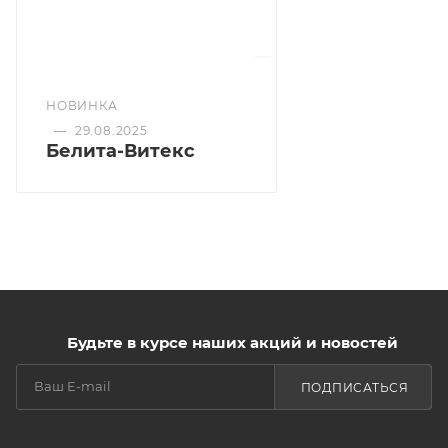
структуру волос и придает выразительный блеск
Витамин С: обладает антиоксидантным
действием, уменьшает повреждения в процессе
окрашивания.
НОВИНКА
—
29.08.2025
Белита-Витекс
Будьте в курсе наших акций и новостей
ПОДПИСАТЬСЯ