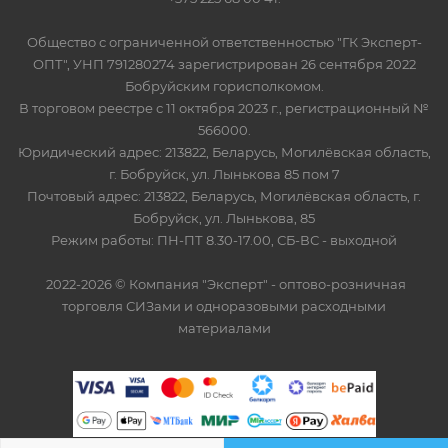
Общество с ограниченной ответственностью "ГК Эксперт-
ОПТ", УНП 791280274 зарегистрирован 26 сентября 2022
Бобруйским горисполкомом.
В торговом реестре с 11 октября 2023 г., регистрационный №
566000.
Юридический адрес: 213822, Беларусь, Могилёвская область,
г. Бобруйск, ул. Лынькова 85 пом 7
Почтовый адрес: 213822, Беларусь, Могилёвская область, г.
Бобруйск, ул. Лынькова, 85
Режим работы: ПН-ПТ 8.30-17.00, СБ-ВС - выходной
2022-2026 © Компания "Эксперт" - оптово-розничная
торговля СИЗами и одноразовыми расходными
материалами