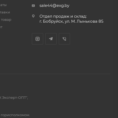
латы
sale44@exg.by
тавки
Отдел продаж и склад:
 товар
г. Бобруйск, ул. М. Лынькова 85
ет
К Эксперт-ОПТ",
м горисполкомом.