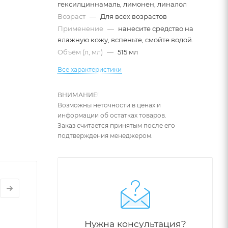
гексилциннамаль, лимонен, линалол
Возраст
—
Для всех возрастов
Применение
—
нанесите средство на
влажную кожу, вспеньте, смойте водой.
Объём (л, мл)
—
515 мл
Все характеристики
ВНИМАНИЕ!
Возможны неточности в ценах и
информации об остатках товаров.
Заказ считается принятым после его
подтверждения менеджером.
дрости.
Нужна консультация?