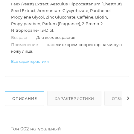
Faex (Yeast) Extract, Aesculus Hippocastanum (Chestnut)
Seed Extract, Ammonium Glycyrrhizate, Panthenol,
Propylene Glycol, Zinc Gluconate, Caffeine, Biotin,
Propylparaben, Parfum (Fragrance), 2-Bromo-2-
Nitropropane-1,3-Diol.
Возраст
—
Для всех возрастов
Применение
—
нанесите крем-корректор на чистую
кожу лица.
Все характеристики
ОПИСАНИЕ
ХАРАКТЕРИСТИКИ
ОТЗЫВЫ
Тон 002 натуральный