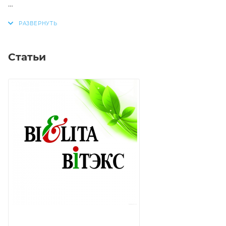
Статьи
Удобный носик для точечного нанесения крема.
Только наша формула тонального крема
превосходно питает и увлажняет кожу и идеально
подстраивается ко всем особенностям
цвета лица. Обеспечивает ровное покрытие и
скрывает несовершенства, не закупоривает поры.