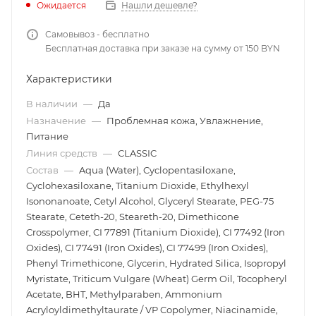
Ожидается
Нашли дешевле?
Самовывоз - бесплатно
Бесплатная доставка при заказе на сумму от 150 BYN
Характеристики
В наличии
—
Да
Назначение
—
Проблемная кожа, Увлажнение,
Питание
Линия средств
—
CLASSIC
Состав
—
Aqua (Water), Cyclopentasiloxane,
Cyclohexasiloxane, Titanium Dioxide, Ethylhexyl
Isononanoate, Cetyl Alcohol, Glyceryl Stearate, PEG-75
Stearate, Ceteth-20, Steareth-20, Dimethicone
Crosspolymer, CI 77891 (Titanium Dioxide), CI 77492 (Iron
Oxides), CI 77491 (Iron Oxides), CI 77499 (Iron Oxides),
Phenyl Trimethicone, Glycerin, Hydrated Silica, Isopropyl
Myristate, Triticum Vulgare (Wheat) Germ Oil, Tocopheryl
Acetate, BHT, Methylparaben, Ammonium
Acryloyldimethyltaurate / VP Copolymer, Niacinamide,