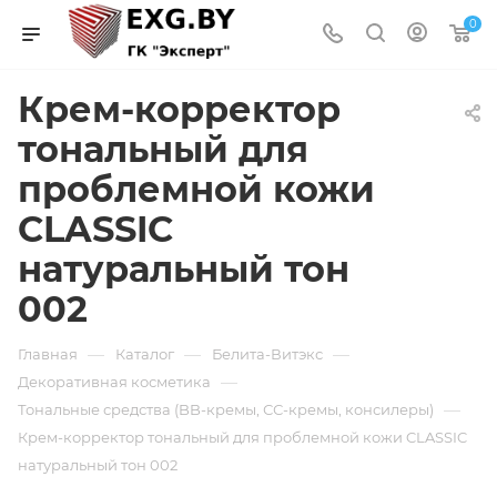
0
Крем-корректор
тональный для
проблемной кожи
CLASSIC
натуральный тон
002
—
—
—
Главная
Каталог
Белита-Витэкс
—
Декоративная косметика
—
Тональные средства (BB-кремы, СС-кремы, консилеры)
Крем-корректор тональный для проблемной кожи CLASSIC
натуральный тон 002