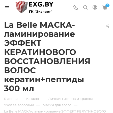
0
La Belle МАСКА-
ламинирование
ЭФФЕКТ
КЕРАТИНОВОГО
ВОССТАНОВЛЕНИЯ
ВОЛОС
кератин+пептиды
300 мл
—
—
—
Главная
Каталог
Личная гигиена и красота
—
—
Уход за волосами
Маски для волос
La Belle МАСКА-ламинирование ЭФФЕКТ КЕРАТИНОВОГО