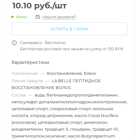
10.10
руб.
/шт
Мало
Нашли дешевле?
КУПИТЬ В 1 КЛИК
Самовывоз - бесплатно
Бесплатная доставка при заказе на сумму от 150 BYN
Характеристики
Назначение
—
Восстановление, Блеск
Линия средств
—
LA BELLE ПЕПТИДНОЕ
ВОССТАНОВЛЕНИЕ ВОЛОС
Состав
—
вода, бегенамидопропилдиметиламин,
метосульфат дипальмитилэтилгидроксиэтилтримония,
цетиловый спирт, стеариловый спирт, молочная
кислота, хлорид цетримония, масло Cocos Nucifera
(кокосовое), цетеариловый спирт, диметикон,
амодиметикон, тридецет-5, глицерин, тридецет-10,
триметилсилоксисиликат, масло Butyrospermum