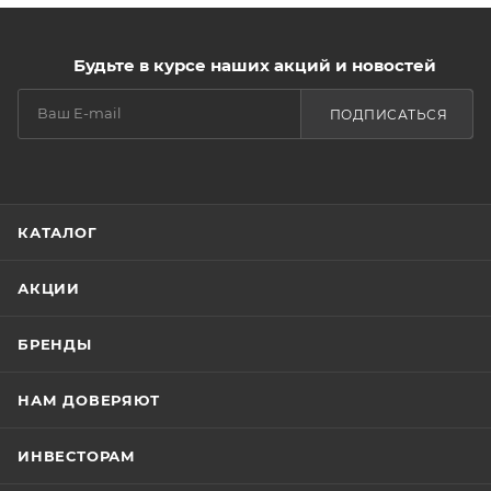
предотвращает сечение кончиков, придает силу,
эластичность и упругость локонам
11 аминокислот стимулируют синтез церамидов,
Будьте в курсе наших акций и новостей
восстанавливают структуру волос, делая их
устойчивыми к повреждениям, придают объем
ПОДПИСАТЬСЯ
блеск и яркость
Гидролизованные коллаген и кератин устраняют
микроповреждения волос по всей длине,
разглаживают кутикулу
КАТАЛОГ
АКЦИИ
БРЕНДЫ
НАМ ДОВЕРЯЮТ
ИНВЕСТОРАМ