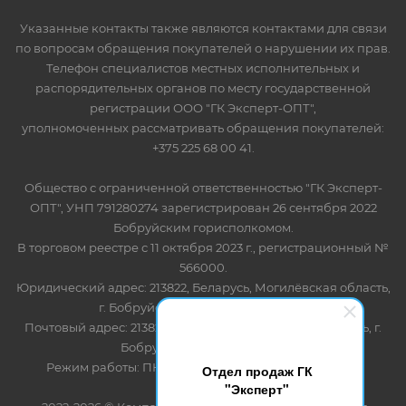
Указанные контакты также являются контактами для связи
по вопросам обращения покупателей о нарушении их прав.
Телефон специалистов местных исполнительных и
распорядительных органов по месту государственной
регистрации ООО "ГК Эксперт-ОПТ",
уполномоченных рассматривать обращения покупателей:
+375 225 68 00 41.
Общество с ограниченной ответственностью "ГК Эксперт-
ОПТ", УНП 791280274 зарегистрирован 26 сентября 2022
Бобруйским горисполкомом.
В торговом реестре с 11 октября 2023 г., регистрационный №
566000.
Юридический адрес: 213822, Беларусь, Могилёвская область,
г. Бобруйск, ул. Лынькова 85 пом 7
Почтовый адрес: 213822, Беларусь, Могилёвская область, г.
Бобруйск, ул. Лынькова, 85
Режим работы: ПН-ПТ 8.30-17.00, СБ-ВС - выходной
Отдел продаж ГК
"Эксперт"