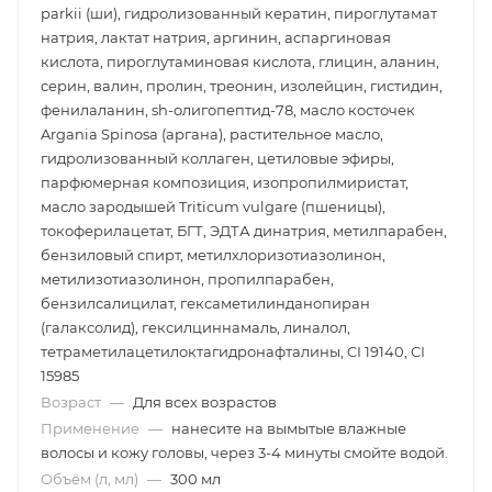
parkii (ши), гидролизованный кератин, пироглутамат
натрия, лактат натрия, аргинин, аспаргиновая
кислота, пироглутаминовая кислота, глицин, аланин,
серин, валин, пролин, треонин, изолейцин, гистидин,
фенилаланин, sh-олигопептид-78, масло косточек
Argania Spinosa (аргана), растительное масло,
гидролизованный коллаген, цетиловые эфиры,
парфюмерная композиция, изопропилмиристат,
масло зародышей Triticum vulgare (пшеницы),
токоферилацетат, БГТ, ЭДТА динатрия, метилпарабен,
бензиловый спирт, метилхлоризотиазолинон,
метилизотиазолинон, пропилпарабен,
бензилсалицилат, гексаметилинданопиран
(галаксолид), гексилциннамаль, линалол,
тетраметилацетилоктагидронафталины, CI 19140, CI
15985
Возраст
—
Для всех возрастов
Применение
—
нанесите на вымытые влажные
волосы и кожу головы, через 3-4 минуты смойте водой.
Объём (л, мл)
—
300 мл