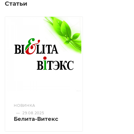
Статьи
Лак предназначен для любого типа волос.
Создаёт длительную и стойкую укладку, идеален для
закрепления причёсок, требующих суперсильной
фиксации.
D-пантенол и протеины риса усиливают
прочность волос, разглаживают кутикулу, усиливают
блеск. Делают волосы мягкими и шелковистыми.
Не оставляет следов на волосах и легко удаляется
расчёской.
НОВИНКА
—
29.08.2025
Белита-Витекс
Защищает волосы от атмосферных явлений и
помогает сохранить форму прически в любую