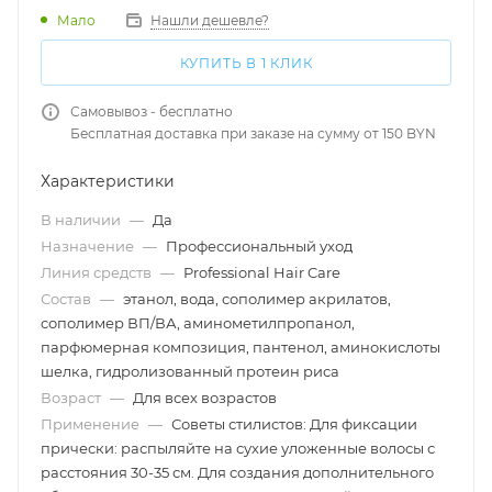
Мало
Нашли дешевле?
КУПИТЬ В 1 КЛИК
Самовывоз - бесплатно
Бесплатная доставка при заказе на сумму от 150 BYN
Характеристики
В наличии
—
Да
Назначение
—
Профессиональный уход
Линия средств
—
Professional Hair Care
Состав
—
этанол, вода, сополимер акрилатов,
cополимер ВП/ВА, аминометилпропанол,
парфюмерная композиция, пантенол, аминокислоты
шелка, гидролизованный протеин риса
Возраст
—
Для всех возрастов
Применение
—
Советы стилистов: Для фиксации
прически: распыляйте на сухие уложенные волосы с
расстояния 30-35 см. Для создания дополнительного