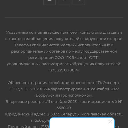
Указанные контакты также являются контактами для связи
по вопросам обращения покупателей о нарушении их прав.
Телефон специалистов местных исполнительных и
распорядительных органов по месту государственной
регистрации ООО "ГК Эксперт-ОПТ",
уполномоченных рассматривать обращения покупателей:
+375 225 68 00 41.
Общество с ограниченной ответственностью "ГК Эксперт-
ОПТ", УНП 791280274 зарегистрирован 26 сентября 2022
Бобруйским горисполкомом.
В торговом реестре с 11 октября 2023 г., регистрационный №
566000.
Юридический адрес: 213822, Беларусь, Могилёвская область,
г. Бобруйск, ул. Лынькова 85 пом 7
Почтовый адрес: 213822, Беларусь, Могилёвская область, г.