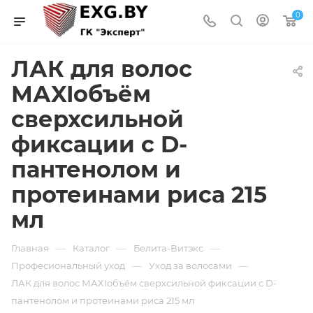
0
ЛАК для волос
МАXIобъём
сверхсильной
фиксации с D-
пантенолом и
протеинами риса 215
мл
—
—
—
Главная
Каталог
Белита-Витэкс
—
—
Професиональный уход
Уход за волосами
ЛАК для волос МАXIобъём сверхсильной фиксации с D-
пантенолом и протеинами риса 215 мл