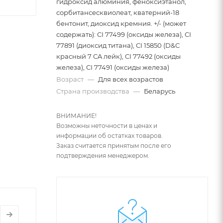
гидроксид алюминия, феноксиэтанол,
сорбитансесквиолеат, кватерний-18
бентонит, диоксид кремния. +/- (может
содержать): CI 77499 (оксиды железа), CI
77891 (диоксид титана), CI 15850 (D&C
красный 7 CA лейк), CI 77492 (оксиды
железа), CI 77491 (оксиды железа)
Возраст
—
Для всех возрастов
Страна производства
—
Беларусь
ВНИМАНИЕ!
Возможны неточности в ценах и
информации об остатках товаров.
Заказ считается принятым после его
подтверждения менеджером.