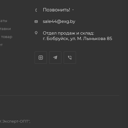
Позвонить!
латы
sale44@exg.by
тавки
Отдел продаж и склад:
 товар
г. Бобруйск, ул. М. Лынькова 85
ет
К Эксперт-ОПТ",