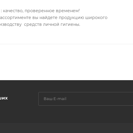
: качество, проверенное временем!
анной формулой дарит губам насыщенный цвет, позвол
м ассортименте вы найдете продукцию широкого
е губы, придать им желанный объем и пухлость.
изводству средств личной гигиены.
ладко распределяется по коже, предотвращает размазы
ранить макияж губ идеальным в течение всего дня.
одчеркивает шелушения, не растекается, не западает в
лько острым, как вам необходимо, а спонж для тушевки 
поверхности губ.
ших