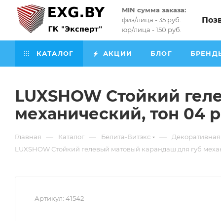
MIN сумма заказа:
Поз
физ/лица - 35 руб.
юр/лица - 150 руб.
КАТАЛОГ
АКЦИИ
БЛОГ
БРЕНД
LUXSHOW Стойкий геле
механический, тон 04 
—
—
—
Главная
Каталог
Белита-Витэкс
Декоративная
LUXSHOW Стойкий гелевый матовый карандаш для губ механ
Артикул:
41542