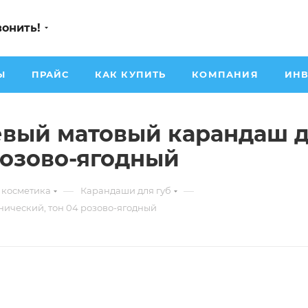
вонить!
Ы
ПРАЙС
КАК КУПИТЬ
КОМПАНИЯ
ИНВ
вый матовый карандаш д
розово-ягодный
—
—
 косметика
Карандаши для губ
ический, тон 04 розово-ягодный