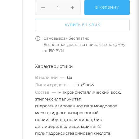
В КОРЗИНУ
КУПИТЬ В 1 КЛИК
Самовывоз - бесплатно
Бесплатная доставка при заказе на сумму
от 150 BYN
Характеристики
В наличии
—
Да
Линия средств
—
LuxShow
Состав
—
микрокристаллический воск,
этилгексилпальмитат,
гидрогенизированное пальмоядровое
масло, гидрогенизированный
полиизобутен, полиэтилен, бис-
диглицерилполиациладипат-2,
полигидроксистеариновая кислота,