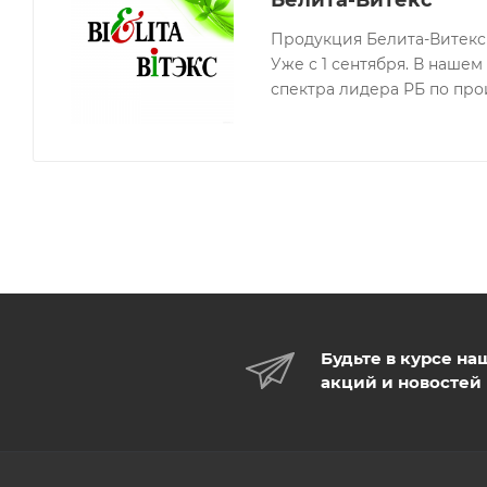
Белита-Витекс
Декоративная косметика премиум-класса
Продукция Белита-Витекс 
Роскошный гелевый карандаш с высокопигментиров
Уже с 1 сентября. В наше
красиво очертить контур, аккуратно увеличить тонки
спектра лидера РБ по про
Суперстойкая формула с микрокристаллами воска г
растекание губной помады или блеска, помогает сох
Экстрамягкая кремовая текстура не сушит кожу, не п
морщинки и складочки.
Встроенная точилка поможет сделать грифель насто
легко и равномерно растушевать карандаш по всей 
• Суперстойкий насыщенный цвет
• Экстрамягкая кремовая текстура
Будьте в курсе на
• Роскошный бархатисто-матовый финиш
акций и новостей
• Не сушит и не стягивает кожу гу