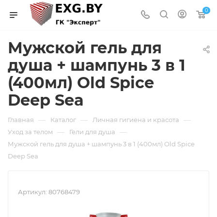
0
Мужской гель для
душа + шампунь 3 в 1
(400мл) Old Spice
Deep Sea
—
—
—
Главная
Каталог
Личная гигиена и красота
—
—
Уход за телом
Гели для душа
Мужской гель для душа + шампунь 3 в 1 (400мл) Old Spice
Deep Sea
Артикул:
80768479