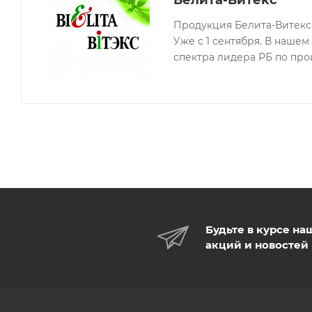
Белита-Витекс
Продукция Белита-Витекс 
Уже с 1 сентября. В наше
спектра лидера РБ по про
Будьте в курсе на
акций и новостей