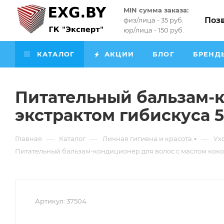
MIN сумма заказа:
Поз
физ/лица - 35 руб.
юр/лица - 150 руб.
КАТАЛОГ
АКЦИИ
БЛОГ
БРЕНД
Питательный бальзам-к
экстрактом гибискуса 5
—
—
—
Главная
Каталог
Личная гигиена и красота
Ух
Питательный бальзам-кондиционер для волос с маслом кокос
Артикул:
37504