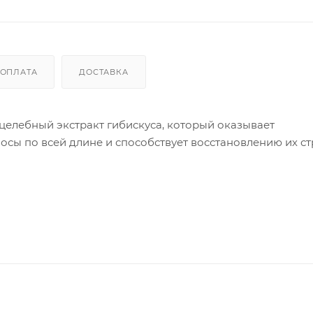
ОПЛАТА
ДОСТАВКА
целебный экстракт гибискуса, который оказывает
сы по всей длине и способствует восстановлению их ст
ыми веществами, разглаживает кутикулу и усиливает бл
лучшают расчесывание волос.
 более крепкими и послушными, приобретают ухоженны