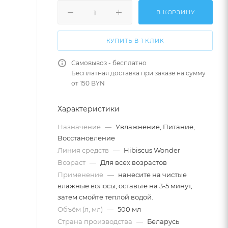
В КОРЗИНУ
КУПИТЬ В 1 КЛИК
Самовывоз - бесплатно
Бесплатная доставка при заказе на сумму
от 150 BYN
Характеристики
Назначение
—
Увлажнение, Питание,
Восстановление
Линия средств
—
Hibiscus Wonder
Возраст
—
Для всех возрастов
Применение
—
нанесите на чистые
влажные волосы, оставьте на 3-5 минут,
затем смойте теплой водой.
Объём (л, мл)
—
500 мл
Страна производства
—
Беларусь