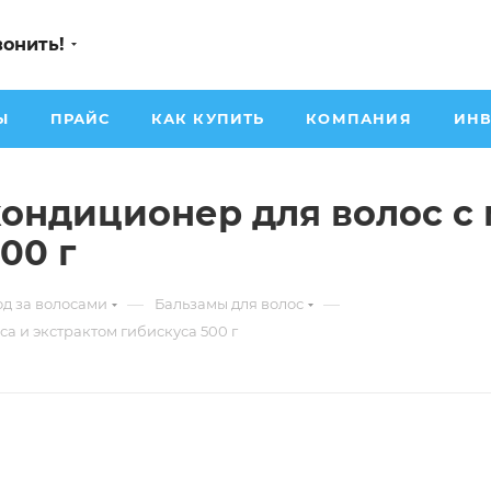
вонить!
Ы
ПРАЙС
КАК КУПИТЬ
КОМПАНИЯ
ИНВ
ондиционер для волос с 
00 г
—
—
од за волосами
Бальзамы для волос
а и экстрактом гибискуса 500 г