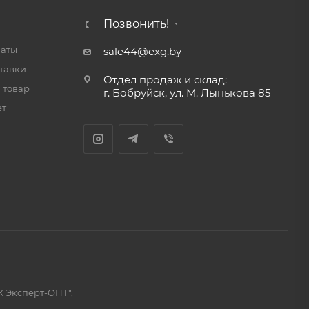
Позвонить!
латы
sale44@exg.by
тавки
Отдел продаж и склад:
 товар
г. Бобруйск, ул. М. Лынькова 85
ет
К Эксперт-ОПТ",