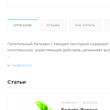
ОПИСАНИЕ
ОТЗЫВЫ
КАК КУПИТЬ
Питательный бальзам с тающей текстурой содержит 
комплексное укрепляющее действие, увлажняет воло
Масло кокосового ореха насыщает волосы питательн
препятствует сечению кончиков.
Кондиционирующие компоненты придают объем и у
Статьи
После применения волосы становятся эластичными,
НОВИНКА
—
29.08.2025