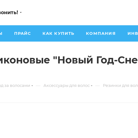
вонить!
Ы
ПРАЙС
КАК КУПИТЬ
КОМПАНИЯ
ИНВ
иконовые "Новый Год-Снег
—
—
од за волосами
Аксессуары для волос
Резинки для вол