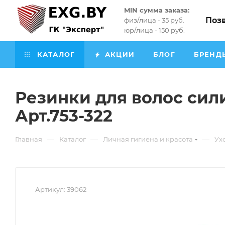
MIN сумма заказа:
Поз
физ/лица - 35 руб.
юр/лица - 150 руб.
КАТАЛОГ
АКЦИИ
БЛОГ
БРЕНД
Резинки для волос сил
Арт.753-322
—
—
—
Главная
Каталог
Личная гигиена и красота
Ух
Артикул:
39062