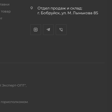
тавки
Отдел продаж и склад:
 товар
г. Бобруйск, ул. М. Лынькова 85
ет
К Эксперт-ОПТ",
м горисполкомом.