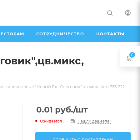
ЕСТОРАМ
СОТРУДНИЧЕСТВО
КОНТАКТЫ
0
овик",цв.микс,
ос силиконовые "Новый Год-Снеговик",цв.микс, Арт.753-322
0.01
руб.
/шт
Ожидается
Нашли дешевле?
СООБЩИТЬ О ПОСТУПЛЕНИИ