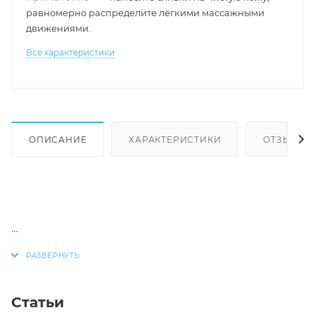
равномерно распределите лёгкими массажными
движениями.
Все характеристики
ОПИСАНИЕ
ХАРАКТЕРИСТИКИ
ОТЗЫВЫ
Комплекс активных компонентов:
Насыщает клетки живительной влагой;
Омолаживает, тонизирует, разглаживает кожу;
Статьи