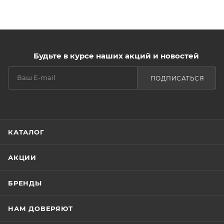
проявления «апельсиновой корки».
Благодаря нежной тающей текстуре, сливки
мгновенно впитываются, оставляя ощущение
гладкой и ухоженной, ощутимо более упругой и
Будьте в курсе наших акций и новостей
шелковистой кожи.
ПОДПИСАТЬСЯ
КАТАЛОГ
АКЦИИ
БРЕНДЫ
НАМ ДОВЕРЯЮТ