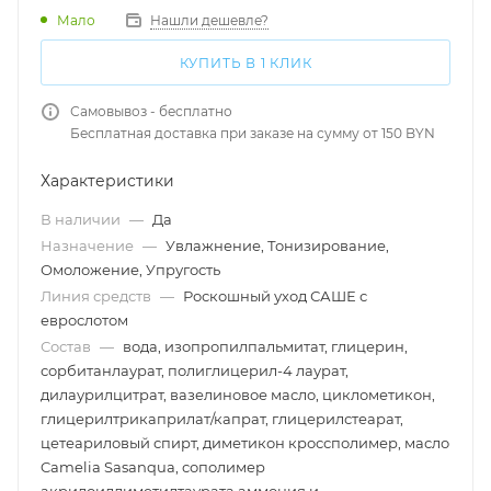
Мало
Нашли дешевле?
КУПИТЬ В 1 КЛИК
Самовывоз - бесплатно
Бесплатная доставка при заказе на сумму от 150 BYN
Характеристики
В наличии
—
Да
Назначение
—
Увлажнение, Тонизирование,
Омоложение, Упругость
Линия средств
—
Роскошный уход САШЕ с
еврослотом
Состав
—
вода, изопропилпальмитат, глицерин,
сорбитанлаурат, полиглицерил-4 лаурат,
дилаурилцитрат, вазелиновое масло, циклометикон,
глицерилтрикаприлат/капрат, глицерилстеарат,
цетеариловый спирт, диметикон кроссполимер, масло
Camelia Sasanqua, сополимер