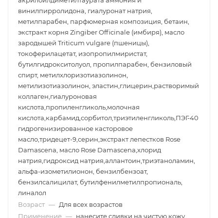
акрилоилдиметилтаурата аммония и
винилпирролидона, гиалуронат натрия,
метилпарабен, парфюмерная композиция, бетаин,
экстракт корня Zingiber Officinale (имбиря), масло
зародышей Triticum vulgare (пшеницы),
токоферилацетат, изопропилмиристат,
бутилгидрокситолуол, пропилпарабен, бензиловый
спирт, метилхлоризотиазолинон,
метилизотиазолинон, эластин,глицерин,растворимый
коллаген,гиалуроновая
кислота,пропиленгликоль,молочная
кислота,карбамид,сорбитол,триэтиленгликоль,ПЭГ-40
гидрогенизированное касторовое
масло,тридецет-9,серин,экстракт лепестков Rose
Damascena, масло Rose Damascena,хлорид
натрия,гидроксид натрия,аллантоин,триэтаноламин,
альфа-изометилионон, бензилбензоат,
бензилсалицилат, бутилфенилметилпропиональ,
линалол
Возраст
—
Для всех возрастов
Применение
—
нанесите сливки на чистую кожу,