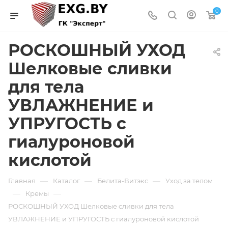
0
РОСКОШНЫЙ УХОД
Шелковые сливки
для тела
УВЛАЖНЕНИЕ и
УПРУГОСТЬ с
гиалуроновой
кислотой
—
—
—
Главная
Каталог
Белита-Витэкс
Уход за телом
—
—
Кремы
РОСКОШНЫЙ УХОД Шелковые сливки для тела
УВЛАЖНЕНИЕ и УПРУГОСТЬ с гиалуроновой кислотой