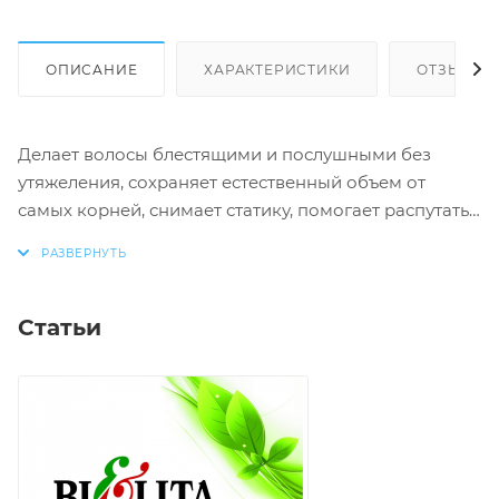
ОПИСАНИЕ
ХАРАКТЕРИСТИКИ
ОТЗЫВЫ
Делает волосы блестящими и послушными без
утяжеления, сохраняет естественный объем от
самых корней, снимает статику, помогает распутать
волосы и облегчает укладку.
• Без силиконов, минерального масла, красителей.
Статьи
Активные компоненты:
FLUIDIPURE 8G (биовектор глицина &
растительного сахара)
OCTOPIROX® (пироктон оламин)
KAO SOFCARE®GP-1, кондиционирующий агент