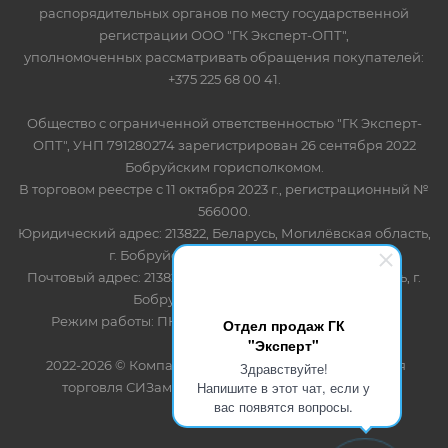
распорядительных органов по месту государственной
регистрации ООО "ГК Эксперт-ОПТ",
уполномоченных рассматривать обращения покупателей:
+375 225 68 00 41.
Общество с ограниченной ответственностью "ГК Эксперт-
ОПТ", УНП 791280274 зарегистрирован 26 сентября 2022
Бобруйским горисполкомом.
В торговом реестре с 11 октября 2023 г., регистрационный №
566000.
Юридический адрес: 213822, Беларусь, Могилёвская область,
г. Бобруйск, ул. Лынькова 85 пом 7
Почтовый адрес: 213822, Беларусь, Могилёвская область, г.
Бобруйск, ул. Лынькова, 85
Режим работы: ПН-ПТ 8.30-17.00, СБ-ВС - выходной
Отдел продаж ГК
"Эксперт"
2022-2026 © Компания "Эксперт" - оптово-розничная
Здравствуйте!
Напишите в этот чат, если у
торговля СИЗами и одноразовыми расходными
вас появятся вопросы.
материалами