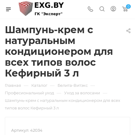
0
Шампунь-крем с
натуральным
кондиционером для
всех типов волос
Кефирный 3 л
—
—
—
Главная
Каталог
Белита-Витэкс
—
—
Професиональный уход
Уход за волосами
Шампунь-крем с натуральным кондиционером для всех
типов волос Кефирный 3 л
Артикул:
42034