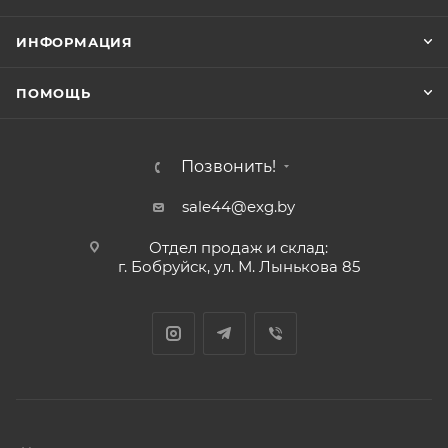
повышению тонуса и эластичности.
ИНФОРМАЦИЯ
Экстракт череды обладает успокаивающими,
ПОМОЩЬ
восстанавливающи
Позвонить!
sale44@exg.by
Отдел продаж и склад:
г. Бобруйск, ул. М. Лынькова 85