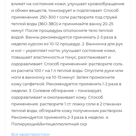
влияет на состояние кожи, улучшает кровообращение
и обмен веществ, тонизирует и подтягивает. Способ
применения: 250-300 г соли растворите под струей
теплой воды (36О-38О) и принимайте ванну 20-25
минут. После процедуры ополосните тело теплой
водой. Ванны рекомендуется принимать 2-3 раза в
неделю курсом из 10-12 процедур. 2. Ванночка для рук
и ног – укрепляет ногти, улучшает состояние кожи,
повышает эластичность и тонус, разглаживает и
оздоравливает. Способ применения: растворите соль
из расчета 100 г на 1 л теплой воды. Опустите руки или
ноги в ванночку на 10-15 минут. Затем промокните
кожу салфеткой. Рекомендуется применять 1-2 раза в
неделю. 3. Солевое обтирание – тонизирует,
оздоравливает и омолаживает кожу. Способ
применения: растворите 1 ст. ложку соли в 2 стаканах
теплой воды, обтирайте кожу полученным раствором.
Рекомендуется применять 2-3 раза в неделю. 4.
Полирующий/антицеллюлитный скр
Все характеристики