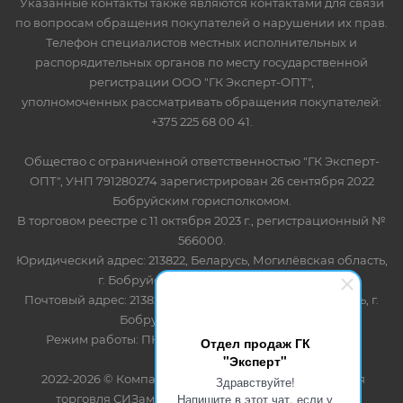
Указанные контакты также являются контактами для связи
по вопросам обращения покупателей о нарушении их прав.
Телефон специалистов местных исполнительных и
распорядительных органов по месту государственной
регистрации ООО "ГК Эксперт-ОПТ",
уполномоченных рассматривать обращения покупателей:
+375 225 68 00 41.
Общество с ограниченной ответственностью "ГК Эксперт-
ОПТ", УНП 791280274 зарегистрирован 26 сентября 2022
Бобруйским горисполкомом.
В торговом реестре с 11 октября 2023 г., регистрационный №
566000.
Юридический адрес: 213822, Беларусь, Могилёвская область,
г. Бобруйск, ул. Лынькова 85 пом 7
Почтовый адрес: 213822, Беларусь, Могилёвская область, г.
Бобруйск, ул. Лынькова, 85
Режим работы: ПН-ПТ 8.30-17.00, СБ-ВС - выходной
Отдел продаж ГК
"Эксперт"
2022-2026 © Компания "Эксперт" - оптово-розничная
Здравствуйте!
Напишите в этот чат, если у
торговля СИЗами и одноразовыми расходными