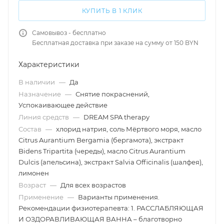
КУПИТЬ В 1 КЛИК
Самовывоз - бесплатно
Бесплатная доставка при заказе на сумму от 150 BYN
Характеристики
В наличии
—
Да
Назначение
—
Снятие покраснений,
Успокаивающее действие
Линия средств
—
DREAM SPA therapy
Состав
—
хлорид натрия, соль Мёртвого моря, масло
Citrus Aurantium Bergamia (бергамота), экстракт
Bidens Tripartita (череды), масло Citrus Aurantium
Dulcis (апельсина), экстракт Salvia Officinalis (шалфея),
лимонен
Возраст
—
Для всех возрастов
Применение
—
Варианты применения.
Рекомендации физиотерапевта: 1. РАССЛАБЛЯЮЩАЯ
И ОЗДОРАВЛИВАЮЩАЯ ВАННА – благотворно