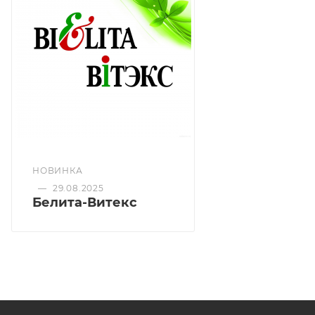
снимает раздражение и уменьшает
покраснения
нормализует и улучшает сон
НОВИНКА
—
29.08.2025
Белита-Витекс
Оздоравливающая соль для ванн – настоящий
целительный эликсир с уникальными свойствами.
Добавьте в теплую воду 100% натуральную соль,