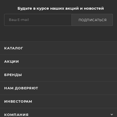
насыщенную минералами Мертвого моря,
Будьте в курсе наших акций и новостей
экстрактами шалфея и череды, эфирными маслами
апельсина и бергамота, и Вы почувствуете, как
ПОДПИСАТЬСЯ
целебная SPA-процедура с солью для ванн улучшает
состояние кожи, волос и ногтей, восстанавливает
жизненный тонус организма, снимает напряжение и
усталость, помогает нормализовать и улучшить сон.
КАТАЛОГ
АКЦИИ
БРЕНДЫ
Натуральная целебная соль Мертвого моря
насыщает клетки необходимыми минералами и
НАМ ДОВЕРЯЮТ
микроэлементами, улучшает кровообращение и
клеточное дыхание, стимулирует процессы
ИНВЕСТОРАМ
восстановления, помогает уменьшить напряжение в
мышцах, способствует омоложению кожи,
КОМПАНИЯ