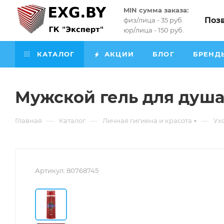
MIN сумма заказа:
Поз
физ/лица - 35 руб.
юр/лица - 150 руб.
КАТАЛОГ
АКЦИИ
БЛОГ
БРЕНД
Мужской гель для душа +
—
—
—
Главная
Каталог
Личная гигиена и красота
Ух
Артикул:
80768745