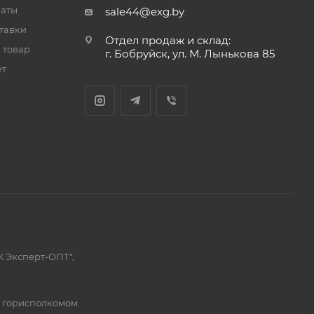
латы
sale44@exg.by
тавки
Отдел продаж и склад:
 товар
г. Бобруйск, ул. М. Лынькова 85
ет
К Эксперт-ОПТ",
м горисполкомом.