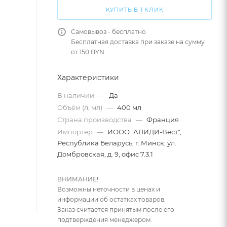
КУПИТЬ В 1 КЛИК
Самовывоз - бесплатно
Бесплатная доставка при заказе на сумму
от 150 BYN
Характеристики
В наличии
—
Да
Объём (л, мл)
—
400 мл
Страна производства
—
Франция
Импортер
—
ИООО "АЛИДИ-Вест",
Республика Беларусь, г. Минск, ул.
Домбровская, д. 9, офис 7.3.1
ВНИМАНИЕ!
Возможны неточности в ценах и
информации об остатках товаров.
Заказ считается принятым после его
подтверждения менеджером.