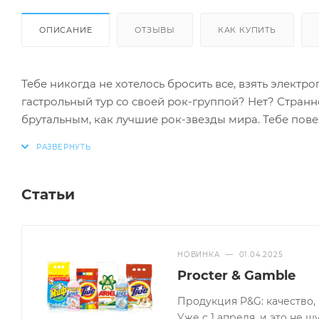
ОПИСАНИЕ
ОТЗЫВЫ
КАК КУПИТЬ
Тебе никогда не хотелось бросить все, взять электро
гастрольный тур со своей рок-группой? Нет? Странно
брутальным, как лучшие рок-звезды мира. Тебе повезл
покорения концертных залов и музыкальных чартов
в сочетании с древесными нотами поставит тебя во
на самом жарком концерте. Освежающая пена геля дл
и вышибает неприятные запахи, оставляя твоей тв
Статьи
НОВИНКА
—
01.04.2025
Procter & Gamble
Продукция P&G: качество
Уже с 1 апреля, и это не