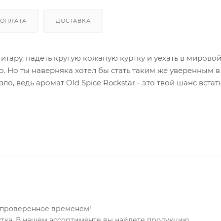
ОПЛАТА
ДОСТАВКА
гитару, надеть крутую кожаную куртку и уехать в мирово
. Но ты наверняка хотел бы стать таким же уверенным в
о, ведь аромат Old Spice Rockstar - это твой шанс встать
. Этот цитрусовый аромат с ярким бергамотом и свежим
 главе мира свежести и обеспечит мужичайшее аромапо
я душа 3в1 для тела, волос и лица Old Spice смывает вс
орческой натуре лишь аромат премиум-парфюма.
, проверенное временем!
 шутка. В нашем ассортименте вы найдете продукцию