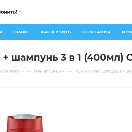
вонить!
Ы
ПРАЙС
КАК КУПИТЬ
КОМПАНИЯ
ИНВ
 шампунь 3 в 1 (400мл) O
—
—
од за телом
Гели для душа
Мужской гель для душа + шамп