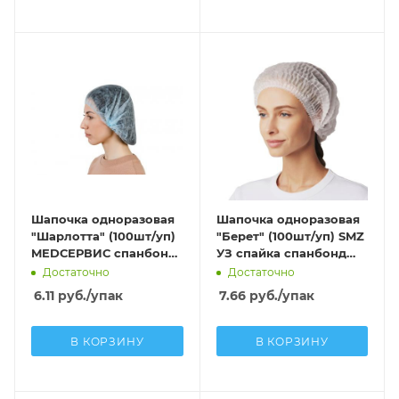
Шапочка одноразовая
Шапочка одноразовая
"Шарлотта" (100шт/уп)
"Берет" (100шт/уп) SMZ
MEDСЕРВИС спанбонд
УЗ спайка спанбонд
(15г/м2) голубой
(10г/м2) белый
Достаточно
Достаточно
6.11
руб.
/упак
7.66
руб.
/упак
В КОРЗИНУ
В КОРЗИНУ