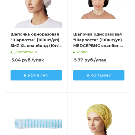
Шапочка одноразовая
Шапочка одноразовая
"Шарлотта" (100шт/уп)
"Шарлотта" (100шт/уп)
SMZ XL спанбонд (10г/
MEDСЕРВИС спанбонд
м2) белый
(10г/м2) черный
Достаточно
Мало
5.84
руб.
/упак
5.77
руб.
/упак
В КОРЗИНУ
В КОРЗИНУ