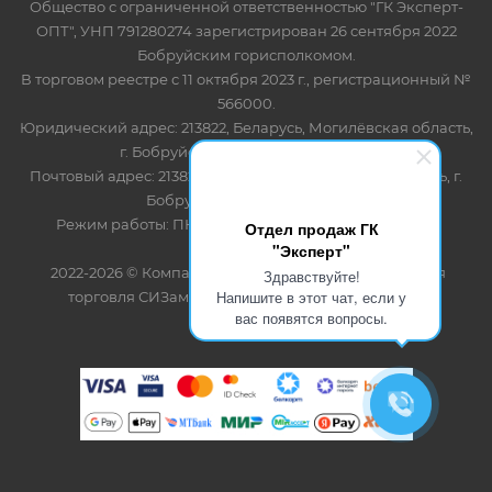
Общество с ограниченной ответственностью "ГК Эксперт-
ОПТ", УНП 791280274 зарегистрирован 26 сентября 2022
Бобруйским горисполкомом.
В торговом реестре с 11 октября 2023 г., регистрационный №
566000.
Юридический адрес: 213822, Беларусь, Могилёвская область,
г. Бобруйск, ул. Лынькова 85 пом 7
Почтовый адрес: 213822, Беларусь, Могилёвская область, г.
Бобруйск, ул. Лынькова, 85
Режим работы: ПН-ПТ 8.30-17.00, СБ-ВС - выходной
Отдел продаж ГК
"Эксперт"
2022-2026 © Компания "Эксперт" - оптово-розничная
Здравствуйте!
Напишите в этот чат, если у
торговля СИЗами и одноразовыми расходными
вас появятся вопросы.
материалами