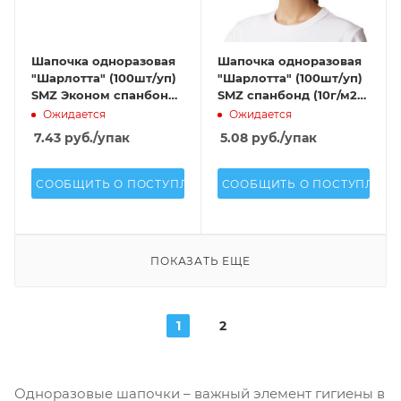
Шапочка одноразовая
Шапочка одноразовая
"Шарлотта" (100шт/уп)
"Шарлотта" (100шт/уп)
SMZ Эконом спанбонд
SMZ спанбонд (10г/м2)
(17г/м2) голубой
жёлтый
Ожидается
Ожидается
7.43
руб.
/упак
5.08
руб.
/упак
СООБЩИТЬ О ПОСТУПЛЕНИИ
СООБЩИТЬ О ПОСТУПЛЕН
ПОКАЗАТЬ ЕЩЕ
1
2
Одноразовые шапочки – важный элемент гигиены в