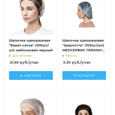
Шапочка одноразовая
Шапочка одноразовая
"Берет-сетка" (100шт/
"Шарлотта" (100шт/уп)
уп) нейлоновая черный
MEDСЕРВИС ПРЕМИУМ
спанбонд (12г/м2)
Достаточно
Много
голубой
21.66
руб.
/упак
5.30
руб.
/упак
В КОРЗИНУ
В КОРЗИНУ