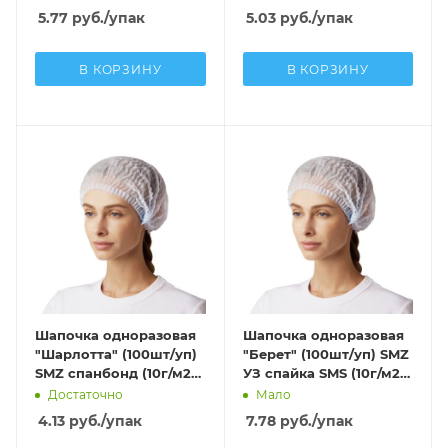
5.77
руб.
/упак
5.03
руб.
/упак
В КОРЗИНУ
В КОРЗИНУ
Шапочка одноразовая
Шапочка одноразовая
"Шарлотта" (100шт/уп)
"Берет" (100шт/уп) SMZ
SMZ спанбонд (10г/м2)
УЗ спайка SMS (10г/м2)
голубой
голубой
Достаточно
Мало
4.13
руб.
/упак
7.78
руб.
/упак