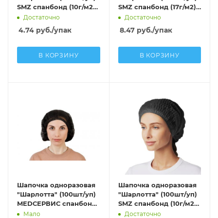
SMZ спанбонд (10г/м2)
SMZ спанбонд (17г/м2)
розовый
белый
Достаточно
Достаточно
4.74
руб.
/упак
8.47
руб.
/упак
В КОРЗИНУ
В КОРЗИНУ
Шапочка одноразовая
Шапочка одноразовая
"Шарлотта" (100шт/уп)
"Шарлотта" (100шт/уп)
MEDСЕРВИС спанбонд
SMZ спанбонд (10г/м2)
(15г/м2) черный
черный
Мало
Достаточно