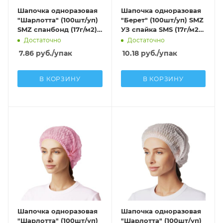
Шапочка одноразовая
Шапочка одноразовая
"Шарлотта" (100шт/уп)
"Берет" (100шт/уп) SMZ
SMZ спанбонд (17г/м2)
УЗ спайка SMS (17г/м2)
голубой
голубой
Достаточно
Достаточно
7.86
руб.
/упак
10.18
руб.
/упак
В КОРЗИНУ
В КОРЗИНУ
Шапочка одноразовая
Шапочка одноразовая
"Шарлотта" (100шт/уп)
"Шарлотта" (100шт/уп)