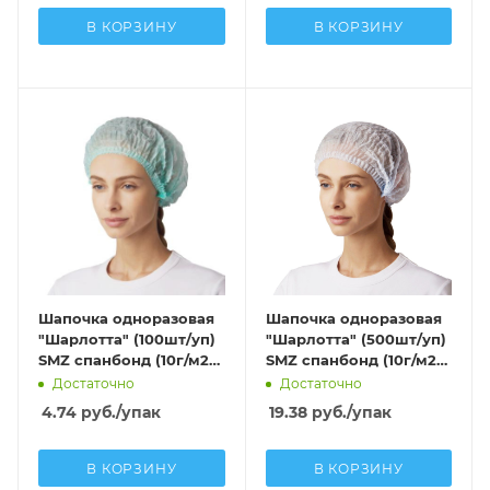
В КОРЗИНУ
В КОРЗИНУ
Шапочка одноразовая
Шапочка одноразовая
"Шарлотта" (100шт/уп)
"Шарлотта" (500шт/уп)
SMZ спанбонд (10г/м2)
SMZ спанбонд (10г/м2)
зелёный
голубой в евроблоке
Достаточно
Достаточно
4.74
руб.
/упак
19.38
руб.
/упак
В КОРЗИНУ
В КОРЗИНУ