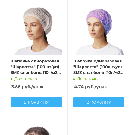
Шапочка одноразовая
Шапочка одноразовая
"Шарлотта" (100шт/уп)
"Шарлотта" (100шт/уп)
SMZ спанбонд (10г/м2)
SMZ спанбонд (10г/м2)
белый
фиолетовый
Достаточно
Достаточно
3.88
руб.
/упак
4.74
руб.
/упак
В КОРЗИНУ
В КОРЗИНУ