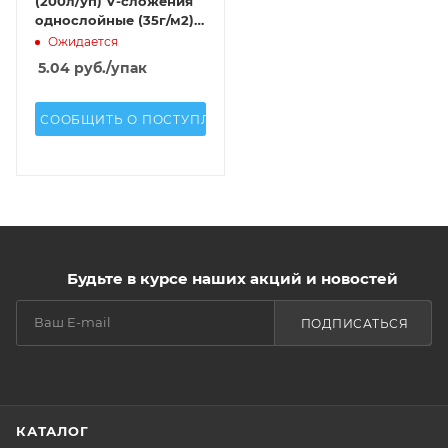
(200л/уп) V-сложения
однослойные (35г/м2)
целлюлоза белый
Ожидается
5.04
руб.
/упак
СООБЩИТЬ О ПОСТУПЛЕНИИ
Будьте в курсе наших акций и новостей
ПОДПИСАТЬСЯ
КАТАЛОГ