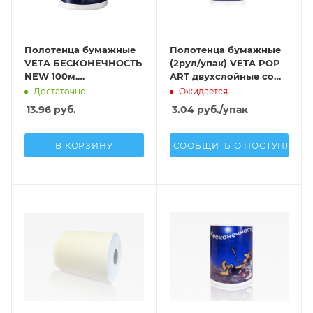
Полотенца бумажные
Полотенца бумажные
VETA БЕСКОНЕЧНОСТЬ
(2рул/упак) VETA POP
NEW 100м.
ART двухслойные со
двухслойные со
втулкой 100%
Достаточно
Ожидается
втулкой 100%
целлюлоза
13.96
руб.
3.04
руб.
/упак
целлюлоза
В КОРЗИНУ
СООБЩИТЬ О ПОСТУПЛЕН