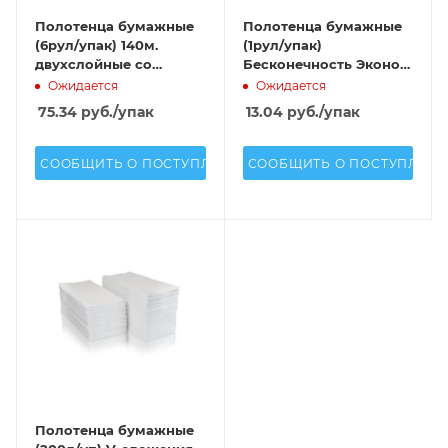
Полотенца бумажные
Полотенца бумажные
(6рул/упак) 140м.
(1рул/упак)
двухслойные со
Бесконечность Эконом
втулкой 100%
140м. двухслойные со
Ожидается
Ожидается
целлюлоза
втулкой 100%
75.34
руб.
/упак
13.04
руб.
/упак
целлюлоза
СООБЩИТЬ О ПОСТУПЛЕНИИ
СООБЩИТЬ О ПОСТУПЛЕН
Полотенца бумажные