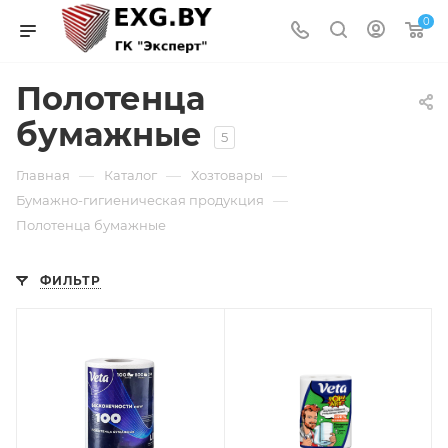
0
Полотенца
бумажные
5
—
—
—
Главная
Каталог
Хозтовары
—
Бумажно-гигиеническая продукция
Полотенца бумажные
ФИЛЬТР