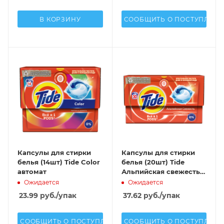
В КОРЗИНУ
СООБЩИТЬ О ПОСТУПЛЕН
Капсулы для стирки
Капсулы для стирки
белья (14шт) Tide Color
белья (20шт) Tide
автомат
Альпийская свежесть
автомат
Ожидается
Ожидается
23.99
руб.
/упак
37.62
руб.
/упак
СООБЩИТЬ О ПОСТУПЛЕНИИ
СООБЩИТЬ О ПОСТУПЛЕН