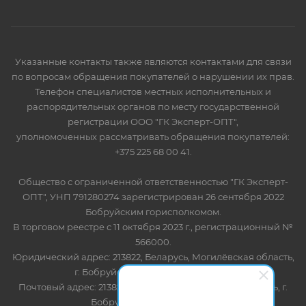
Указанные контакты также являются контактами для связи
по вопросам обращения покупателей о нарушении их прав.
Телефон специалистов местных исполнительных и
распорядительных органов по месту государственной
регистрации ООО "ГК Эксперт-ОПТ",
уполномоченных рассматривать обращения покупателей:
+375 225 68 00 41.
Общество с ограниченной ответственностью "ГК Эксперт-
ОПТ", УНП 791280274 зарегистрирован 26 сентября 2022
Бобруйским горисполкомом.
В торговом реестре с 11 октября 2023 г., регистрационный №
566000.
Юридический адрес: 213822, Беларусь, Могилёвская область,
г. Бобруйск, ул. Лынькова 85 пом 7
Почтовый адрес: 213822, Беларусь, Могилёвская область, г.
Бобруйск, ул. Лынькова, 85