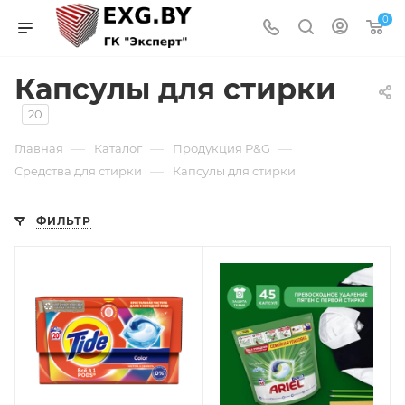
0
Капсулы для стирки
20
—
—
—
Главная
Каталог
Продукция P&G
—
Средства для стирки
Капсулы для стирки
ФИЛЬТР