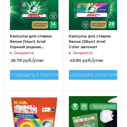
Капсулы для стирки
Капсулы для стирки
белья (14шт) Ariel
белья (28шт) Ariel
Горный родник
Color автомат
автомат
Ожидается
Ожидается
26.78
руб.
/упак
45.80
руб.
/упак
СООБЩИТЬ О ПОСТУПЛЕНИИ
СООБЩИТЬ О ПОСТУПЛЕН