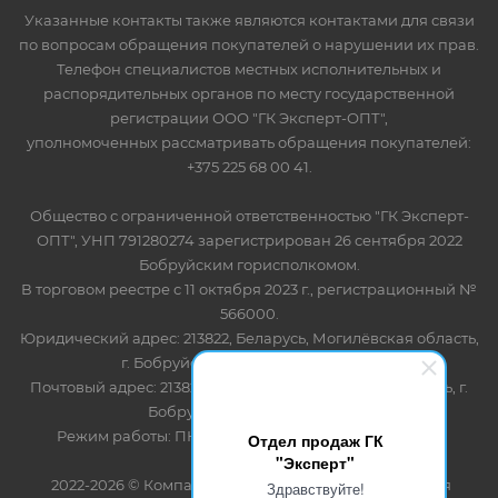
Указанные контакты также являются контактами для связи
по вопросам обращения покупателей о нарушении их прав.
Телефон специалистов местных исполнительных и
распорядительных органов по месту государственной
регистрации ООО "ГК Эксперт-ОПТ",
уполномоченных рассматривать обращения покупателей:
+375 225 68 00 41.
Общество с ограниченной ответственностью "ГК Эксперт-
ОПТ", УНП 791280274 зарегистрирован 26 сентября 2022
Бобруйским горисполкомом.
В торговом реестре с 11 октября 2023 г., регистрационный №
566000.
Юридический адрес: 213822, Беларусь, Могилёвская область,
г. Бобруйск, ул. Лынькова 85 пом 7
Почтовый адрес: 213822, Беларусь, Могилёвская область, г.
Бобруйск, ул. Лынькова, 85
Режим работы: ПН-ПТ 8.30-17.00, СБ-ВС - выходной
Отдел продаж ГК
"Эксперт"
2022-2026 © Компания "Эксперт" - оптово-розничная
Здравствуйте!