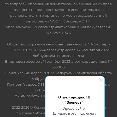
по вопросам обращения покупателей о нарушении их прав.
Телефон специалистов местных исполнительных и
распорядительных органов по месту государственной
регистрации ООО "ГК Эксперт-ОПТ",
уполномоченных рассматривать обращения покупателей:
+375 225 68 00 41.
Общество с ограниченной ответственностью "ГК Эксперт-
ОПТ", УНП 791280274 зарегистрирован 26 сентября 2022
Бобруйским горисполкомом.
В торговом реестре с 11 октября 2023 г., регистрационный №
566000.
Юридический адрес: 213822, Беларусь, Могилёвская область,
г. Бобруйск, ул. Лынькова 85 пом 7
Почтовый адрес: 213822, Беларусь, Могилёвская область, г.
Бобруйск, ул. Лынькова, 85
Режим работы: ПН-ПТ 8.30-17.00, СБ-ВС - выходной
Отдел продаж ГК
"Эксперт"
2022-2026 © Компания "Эксперт" - оптово-розничная
Здравствуйте!
Напишите в этот чат, если у
торговля СИЗами и одноразовыми расходными