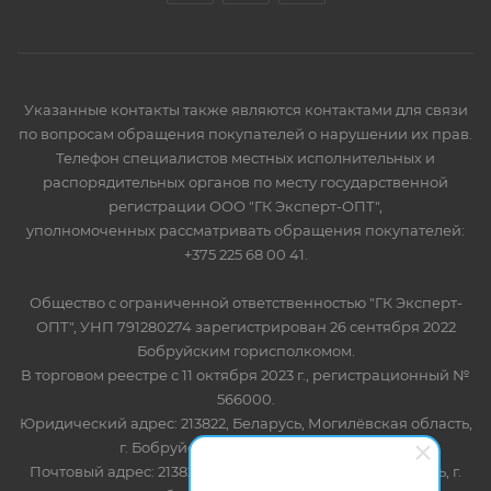
Указанные контакты также являются контактами для связи
по вопросам обращения покупателей о нарушении их прав.
Телефон специалистов местных исполнительных и
распорядительных органов по месту государственной
регистрации ООО "ГК Эксперт-ОПТ",
уполномоченных рассматривать обращения покупателей:
+375 225 68 00 41.
Общество с ограниченной ответственностью "ГК Эксперт-
ОПТ", УНП 791280274 зарегистрирован 26 сентября 2022
Бобруйским горисполкомом.
В торговом реестре с 11 октября 2023 г., регистрационный №
566000.
Юридический адрес: 213822, Беларусь, Могилёвская область,
г. Бобруйск, ул. Лынькова 85 пом 7
Почтовый адрес: 213822, Беларусь, Могилёвская область, г.