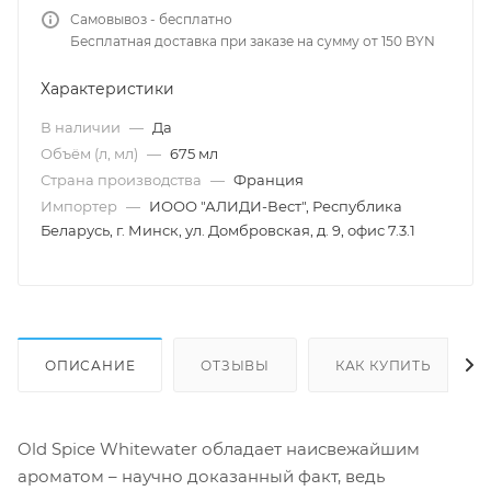
Самовывоз - бесплатно
Бесплатная доставка при заказе на сумму от 150 BYN
Характеристики
В наличии
—
Да
Объём (л, мл)
—
675 мл
Страна производства
—
Франция
Импортер
—
ИООО "АЛИДИ-Вест", Республика
Беларусь, г. Минск, ул. Домбровская, д. 9, офис 7.3.1
ОПИСАНИЕ
ОТЗЫВЫ
КАК КУПИТЬ
Old Spice Whitewater обладает наисвежайшим
ароматом – научно доказанный факт, ведь