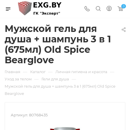
0
Мужской гель для
душа + шампунь 3 в 1
(675мл) Old Spice
Bearglove
—
—
—
Главная
Каталог
Личная гигиена и красота
—
—
Уход за телом
Гели для душа
Мужской гель для душа + шампунь 3 в 1 (675мл) Old Spice
Bearglove
Артикул:
80768435