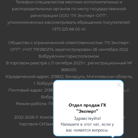
Телефон специалистов местных исполнительных и
распорядительных органов по месту государственной
регистрации ООО "ГК Эксперт-ОПТ",
уполномоченных рассматривать обращения покупателей:
+375 225 68 00 41.
Общество с ограниченной ответственностью "ГК Эксперт-
ОПТ", УНП 791280274 зарегистрирован 26 сентября 2022
Бобруйским горисполкомом.
В торговом реестре с 11 октября 2023 г., регистрационный №
566000.
Юридический адрес: 213822, Беларусь, Могилёвская область,
г. Бобруйск, ул. Лынькова 85 пом 7
Почтовый адрес: 213822, Беларусь, Могилёвская область, г.
Бобруйск, ул. Лынькова, 85
Режим работы: ПН-ПТ 8.30-17.00, СБ-ВС - выходной
Отдел продаж ГК
"Эксперт"
2022-2026 © Компания "Эксперт" - оптово-розничная
Здравствуйте!
Напишите в этот чат, если у
торговля СИЗами и одноразовыми расходными
вас появятся вопросы.
материалами