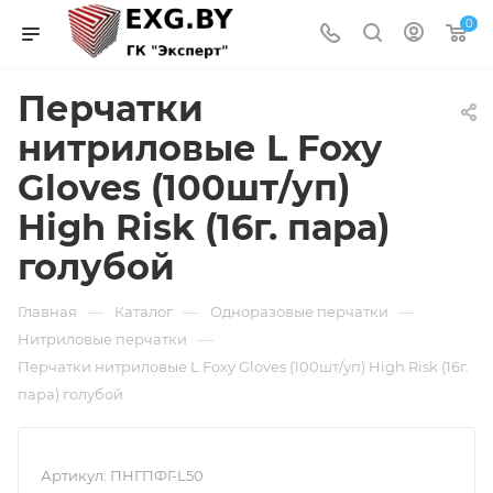
0
Перчатки
нитриловые L Foxy
Gloves (100шт/уп)
High Risk (16г. пара)
голубой
—
—
—
Главная
Каталог
Одноразовые перчатки
—
Нитриловые перчатки
Перчатки нитриловые L Foxy Gloves (100шт/уп) High Risk (16г.
пара) голубой
Артикул:
ПНГПФГ-L50