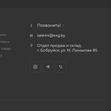
Позвонить!
латы
sale44@exg.by
тавки
Отдел продаж и склад:
 товар
г. Бобруйск, ул. М. Лынькова 85
ет