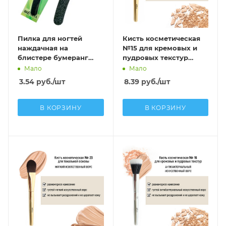
Пилка для ногтей
Кисть косметическая
наждачная на
№15 для кремовых и
блистере бумеранг
пудровых текстур
черная
обычный ворс
Мало
Мало
3.54
руб.
/шт
8.39
руб.
/шт
В КОРЗИНУ
В КОРЗИНУ