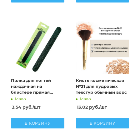
Пилка для ногтей
Кисть косметическая
наждачная на
№21 для пудровых
блистере прямая
текстур обычный ворс
черная
Мало
Мало
3.54
руб.
/шт
13.02
руб.
/шт
В КОРЗИНУ
В КОРЗИНУ