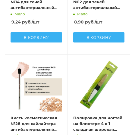
№14 для теней
№12 для теней
антибактериальный
антибактериальный
ворс
ворс
Мало
Мало
9.24
руб.
/шт
8.90
руб.
/шт
В КОРЗИНУ
В КОРЗИНУ
Кисть косметическая
Полировка для ногтей
№28 для хайлайтера
на блистере 4 в 1
антибактериальный
складная широкая
ворс
разноцветная