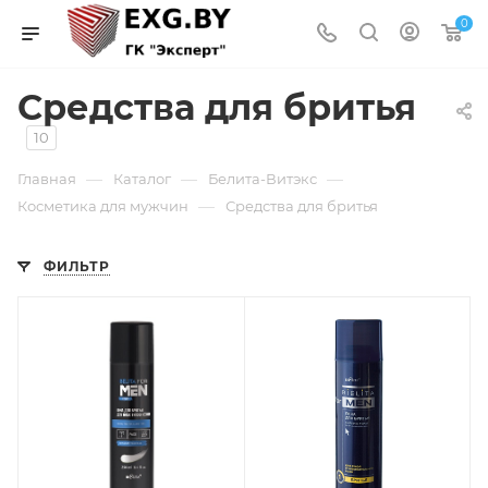
0
Средства для бритья
10
—
—
—
Главная
Каталог
Белита-Витэкс
—
Косметика для мужчин
Средства для бритья
ФИЛЬТР