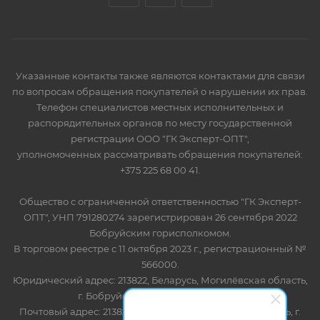
Указанные контакты также являются контактами для связи
по вопросам обращения покупателей о нарушении их прав.
Телефон специалистов местных исполнительных и
распорядительных органов по месту государственной
регистрации ООО "ГК Эксперт-ОПТ",
уполномоченных рассматривать обращения покупателей:
+375 225 68 00 41.
Общество с ограниченной ответственностью "ГК Эксперт-
ОПТ", УНП 791280274 зарегистрирован 26 сентября 2022
Бобруйским горисполкомом.
В торговом реестре с 11 октября 2023 г., регистрационный №
566000.
Юридический адрес: 213822, Беларусь, Могилёвская область,
г. Бобруйск, ул. Лынькова 85 пом 7
Почтовый адрес: 213822, Беларусь, Могилёвская область, г.