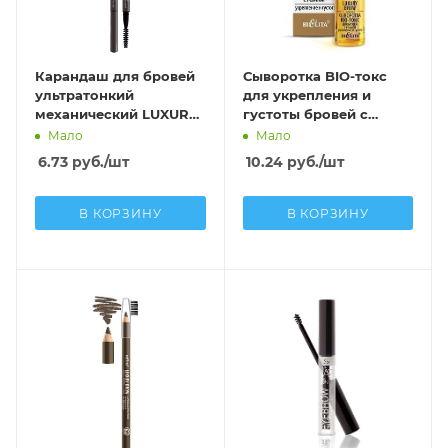
Карандаш для бровей
Сыворотка BIO-токс
ультратонкий
для укрепления и
механический LUXURY
густоты бровей с
Brow тон 599 taupe
усьмой LUXURY Brow
Мало
Мало
6.73
руб.
/шт
10.24
руб.
/шт
В КОРЗИНУ
В КОРЗИНУ