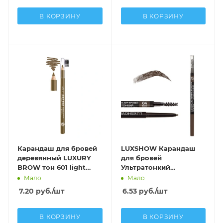
В КОРЗИНУ
В КОРЗИНУ
Карандаш для бровей
LUXSHOW Карандаш
деревянный LUXURY
для бровей
BROW тон 601 light
Ультратонкий
brown
пудровый, тон 4
Мало
Мало
7.20
руб.
/шт
6.53
руб.
/шт
В КОРЗИНУ
В КОРЗИНУ