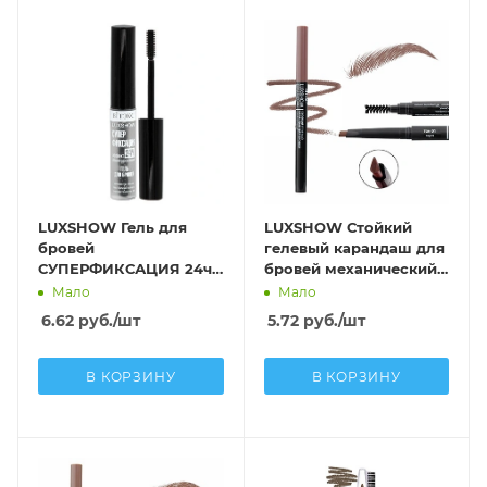
LUXSHOW Гель для
LUXSHOW Стойкий
бровей
гелевый карандаш для
СУПЕРФИКСАЦИЯ 24ч
бровей механический,
ЭФФЕКТ
тон 01 тауп
Мало
Мало
ЛАМИНИРОВАНИЯ,
6.62
руб.
/шт
5.72
руб.
/шт
силиконовая щеточка
В КОРЗИНУ
В КОРЗИНУ