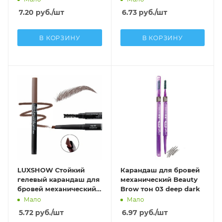
brown
7.20
руб.
/шт
6.73
руб.
/шт
В КОРЗИНУ
В КОРЗИНУ
LUXSHOW Стойкий
Карандаш для бровей
гелевый карандаш для
механический Beauty
бровей механический,
Brow тон 03 deep dark
тон 03 эспрессо
Мало
Мало
5.72
руб.
/шт
6.97
руб.
/шт