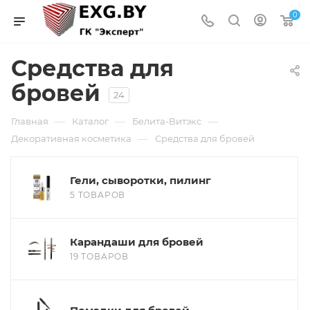
0
Средства для
бровей
24
—
—
—
Главная
Каталог
Белита-Витэкс
—
Декоративная косметика
Средства для бровей
Гели, сыворотки, пилинг
5 ТОВАРОВ
Карандаши для бровей
19 ТОВАРОВ