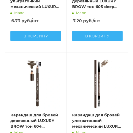
ультратонкий
деревянный LUXURY
механический LUXURY
BROW тон 605 deep
Brow тон 598 medium
brown
Мало
Мало
brown
6.73
руб.
/шт
7.20
руб.
/шт
В КОРЗИНУ
В КОРЗИНУ
Карандаш для бровей
Карандаш для бровей
деревянный LUXURY
ультратонкий
BROW тон 604
механический LUXURY
chocolate brown
Brow тон 600 dark
Мало
Мало