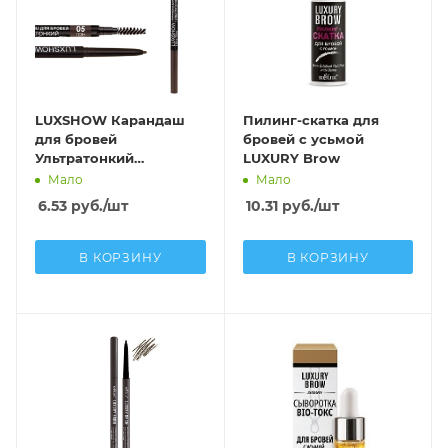
LUXSHOW Карандаш
Пилинг-скатка для
для бровей
бровей с усьмой
Ультратонкий
LUXURY Brow
пудровый, тон 5
Мало
Мало
6.53
руб.
/шт
10.31
руб.
/шт
В КОРЗИНУ
В КОРЗИНУ