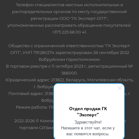
Телефон специалистов местных исполнительных и
распорядительных органов по месту государственной
регистрации ООО "ГК Эксперт-ОПТ",
уполномоченных рассматривать обращения покупателей:
+375 225 68 00 41.
Общество с ограниченной ответственностью "ГК Эксперт-
ОПТ", УНП 791280274 зарегистрирован 26 сентября 2022
Бобруйским горисполкомом.
В торговом реестре с 11 октября 2023 г., регистрационный №
566000.
Юридический адрес: 213822, Беларусь, Могилёвская область,
г. Бобруйск, ул. Лынькова 85 пом 7
Почтовый адрес: 213822, Беларусь, Могилёвская область, г.
Бобруйск, ул. Лынькова, 85
Режим работы: ПН-ПТ 8.30-17.00, СБ-ВС - выходной
Отдел продаж ГК
"Эксперт"
2022-2026 © Компания "Эксперт" - оптово-розничная
Здравствуйте!
Напишите в этот чат, если у
торговля СИЗами и одноразовыми расходными
вас появятся вопросы.
материалами