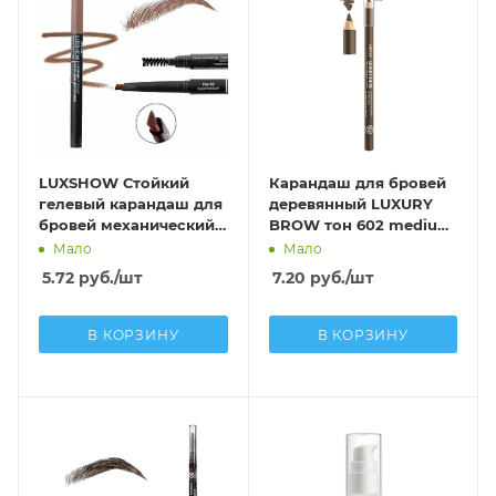
LUXSHOW Стойкий
Карандаш для бровей
гелевый карандаш для
деревянный LUXURY
бровей механический,
BROW тон 602 medium
тон 02 коричневый
brown
Мало
Мало
5.72
руб.
/шт
7.20
руб.
/шт
В КОРЗИНУ
В КОРЗИНУ