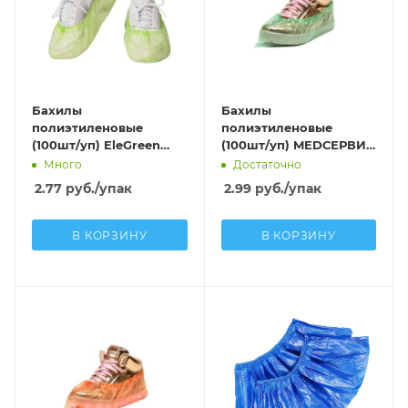
Бахилы
Бахилы
полиэтиленовые
полиэтиленовые
(100шт/уп) EleGreen
(100шт/уп) MEDСЕРВИС
Стандарт Плюс ПНД
ЭКСТРА С ДВОЙНОЙ
Много
Достаточно
(2,6г; 8мкм) зеленый
РЕЗИНКОЙ ДЕТСКИЕ
2.77
руб.
/упак
2.99
руб.
/упак
(30мкм) зеленый
В КОРЗИНУ
В КОРЗИНУ