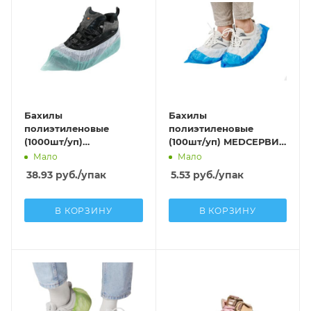
Бахилы
Бахилы
полиэтиленовые
полиэтиленовые
(1000шт/уп)
(100шт/уп) MEDСЕРВИС
MEDСЕРВИС СУПЕР 40
СУПЕР 60 С ДВОЙНОЙ
Мало
Мало
(40мкм) бело-зеленый
РЕЗИНКОЙ (60мкм)
38.93
руб.
/упак
5.53
руб.
/упак
в евроблоке
бело-синий
В КОРЗИНУ
В КОРЗИНУ