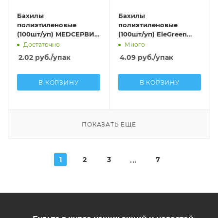
Бахилы
Бахилы
полиэтиленовые
полиэтиленовые
(100шт/уп) MEDСЕРВИС
(100шт/уп) EleGreen
СТАНДАРТ ДЕТСКИЕ
Экстра Плюс с
Достаточно
Много
(20мкм) оранжевый
двойной резинкой
2.02
руб.
/упак
4.09
руб.
/упак
(3,7г; 15мкм)
оранжевый
В КОРЗИНУ
В КОРЗИНУ
ПОКАЗАТЬ ЕЩЕ
1
2
3
7