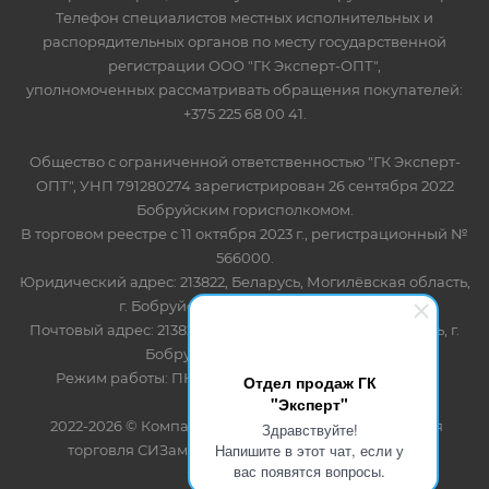
Телефон специалистов местных исполнительных и
распорядительных органов по месту государственной
регистрации ООО "ГК Эксперт-ОПТ",
уполномоченных рассматривать обращения покупателей:
+375 225 68 00 41.
Общество с ограниченной ответственностью "ГК Эксперт-
ОПТ", УНП 791280274 зарегистрирован 26 сентября 2022
Бобруйским горисполкомом.
В торговом реестре с 11 октября 2023 г., регистрационный №
566000.
Юридический адрес: 213822, Беларусь, Могилёвская область,
г. Бобруйск, ул. Лынькова 85 пом 7
Почтовый адрес: 213822, Беларусь, Могилёвская область, г.
Бобруйск, ул. Лынькова, 85
Режим работы: ПН-ПТ 8.30-17.00, СБ-ВС - выходной
Отдел продаж ГК
"Эксперт"
2022-2026 © Компания "Эксперт" - оптово-розничная
Здравствуйте!
Напишите в этот чат, если у
торговля СИЗами и одноразовыми расходными
вас появятся вопросы.
материалами