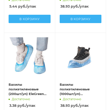
(5,1г; 8/19мкм) бело-
(40мкм) бело-
5.44
руб.
/упак
38.93
руб.
/упак
синий
фиолетовый в
евроблоке
В КОРЗИНУ
В КОРЗИНУ
Бахилы
Бахилы
полиэтиленовые
полиэтиленовые
(200шт/уп) EleGreen
(1000шт/уп)
Эконом ПНД (1,6г;
MEDСЕРВИС СУПЕР 40
Достаточно
Достаточно
5мкм) синий
(40мкм) бело-синий в
3.38
руб.
/упак
38.93
руб.
/упак
евроблоке