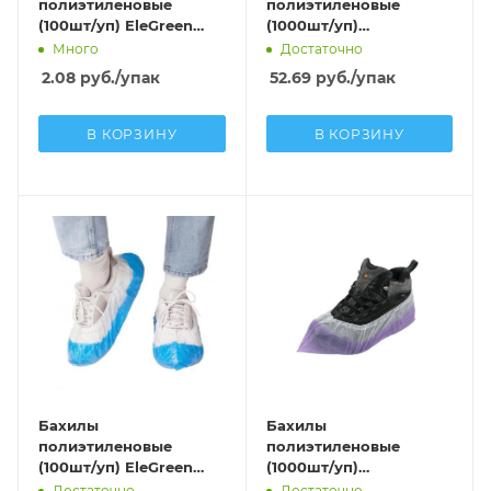
полиэтиленовые
полиэтиленовые
(100шт/уп) EleGreen
(1000шт/уп)
Стандарт Лайт-Н ПНД
MEDСЕРВИС СУПЕР 60
Много
Достаточно
(1,8г; 6мкм) синий
(60мкм) бело-синий в
2.08
руб.
/упак
52.69
руб.
/упак
евроблоке
В КОРЗИНУ
В КОРЗИНУ
Бахилы
Бахилы
полиэтиленовые
полиэтиленовые
(100шт/уп) EleGreen
(1000шт/уп)
Супер Экстра двойные
MEDСЕРВИС СУПЕР 40
Достаточно
Достаточно