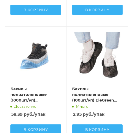
В КОРЗИНУ
В КОРЗИНУ
Бахилы
Бахилы
полиэтиленовые
полиэтиленовые
(1000шт/уп)
(100шт/уп) EleGreen
MEDСЕРВИС СУПЕР 70
Стандарт Плюс ПНД
Достаточно
Много
(70мкм) бело-синий в
(2,6г; 8мкм) черный
58.39
руб.
/упак
2.95
руб.
/упак
евроблоке
В КОРЗИНУ
В КОРЗИНУ