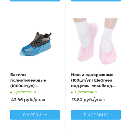
Бахилы
Носки одноразовые
полиэтиленовые
(100шт/уп) EleGreen
(1000шт/уп)
инд.упак. спанбонд
MEDСЕРВИС ЭКСТРА+ С
(15г/м2) розовый
Достаточно
Достаточно
ДВОЙНОЙ РЕЗИНКОЙ
43.96
руб.
/упак
13.80
руб.
/упак
(40мкм) синий в
евроблоке
В КОРЗИНУ
В КОРЗИНУ