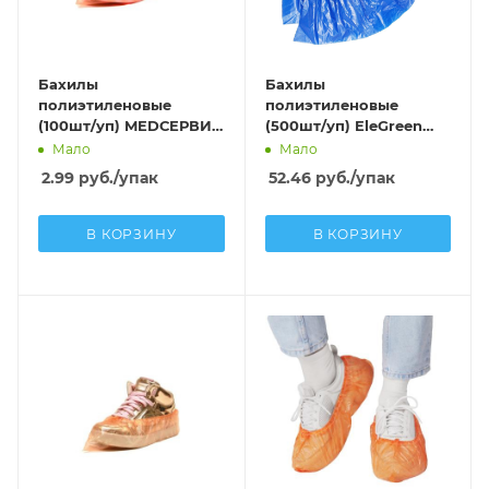
Бахилы
Бахилы
полиэтиленовые
полиэтиленовые
(100шт/уп) MEDСЕРВИС
(500шт/уп) EleGreen
ЭКСТРА С ДВОЙНОЙ
STRONG ПНД (10,0г;
Мало
Мало
РЕЗИНКОЙ ДЕТСКИЕ
8/40мкм) синий в
2.99
руб.
/упак
52.46
руб.
/упак
(30мкм) оранжевый
евроблоке
В КОРЗИНУ
В КОРЗИНУ