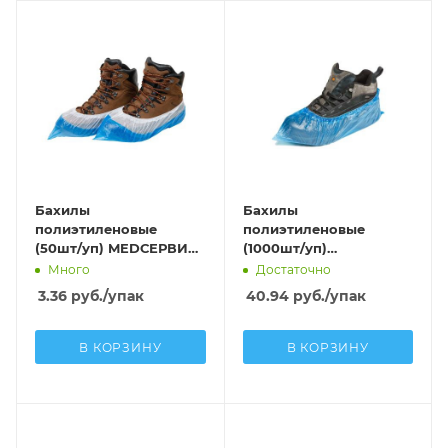
Бахилы
Бахилы
полиэтиленовые
полиэтиленовые
(50шт/уп) MEDСЕРВИС
(1000шт/уп)
СУПЕР 80 С ДВОЙНОЙ
MEDСЕРВИС ЭКСТРА С
Много
Достаточно
РЕЗИНКОЙ (80мкм)
ДВОЙНОЙ РЕЗИНКОЙ
3.36
руб.
/упак
40.94
руб.
/упак
бело-синий
(30мкм) синий в
евроблоке
В КОРЗИНУ
В КОРЗИНУ