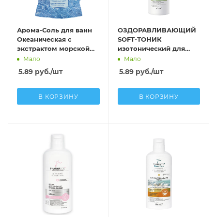
Арома-Соль для ванн
ОЗДОРАВЛИВАЮЩИЙ
Океаническая с
SOFT-ТОНИК
экстрактом морской
изотонический для
водоросли ламинарии
лица, шеи и декольте
Мало
Мало
и эфирным маслом
5.89
руб.
/шт
5.89
руб.
/шт
лимона
В КОРЗИНУ
В КОРЗИНУ