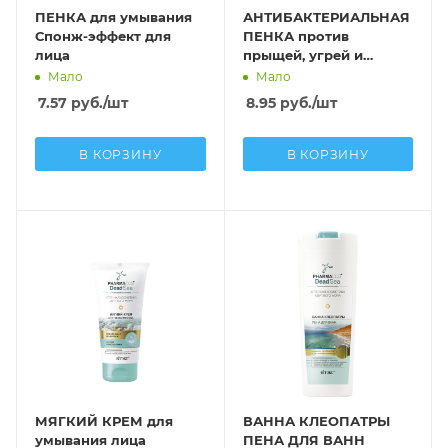
ПЕНКА для умывания
АНТИБАКТЕРИАЛЬНАЯ
Спонж-эффект для
ПЕНКА против
лица
прыщей, угрей и
черных точек для
Мало
Мало
проблемной кожи
7.57
руб.
/шт
8.95
руб.
/шт
В КОРЗИНУ
В КОРЗИНУ
МЯГКИЙ КРЕМ для
ВАННА КЛЕОПАТРЫ
умывания лица
ПЕНА ДЛЯ ВАНН