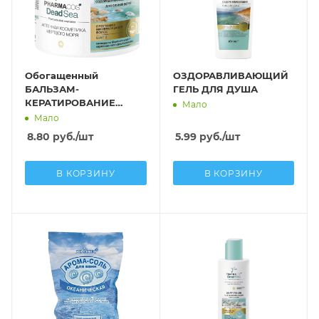
Обогащенный
ОЗДОРАВЛИВАЮЩИЙ
БАЛЬЗАМ-
ГЕЛЬ ДЛЯ ДУША
КЕРАТИРОВАНИЕ
Мало
оздоравливающего
Мало
действия для сияния
8.80
руб.
/шт
5.99
руб.
/шт
волос
В КОРЗИНУ
В КОРЗИНУ