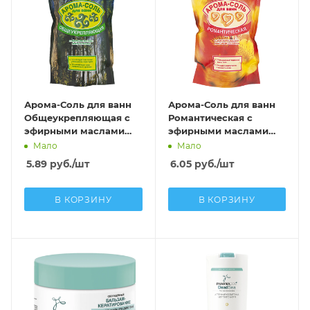
Арома-Соль для ванн
Арома-Соль для ванн
Общеукрепляющая с
Романтическая с
эфирными маслами
эфирными маслами
пихты и тимьяна
иланг-иланга и пачули
Мало
Мало
5.89
руб.
/шт
6.05
руб.
/шт
В КОРЗИНУ
В КОРЗИНУ