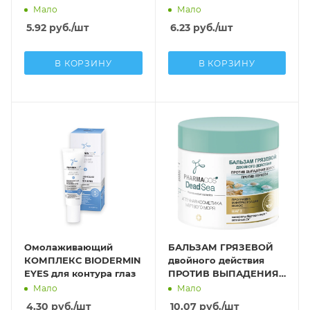
Мало
Мало
5.92
руб.
/шт
6.23
руб.
/шт
В КОРЗИНУ
В КОРЗИНУ
Омолаживающий
БАЛЬЗАМ ГРЯЗЕВОЙ
КОМПЛЕКС BIODERMIN
двойного действия
EYES для контура глаз
ПРОТИВ ВЫПАДЕНИЯ
ВОЛОС ПРОТИВ
Мало
Мало
ПЕРХОТИ
4.30
руб.
/шт
10.07
руб.
/шт