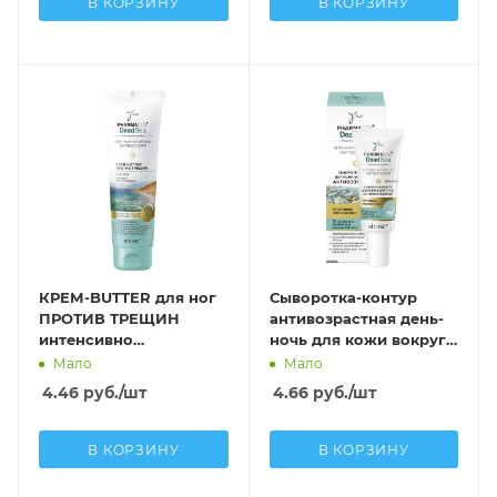
В КОРЗИНУ
В КОРЗИНУ
КРЕМ-BUTTER для ног
Сыворотка-контур
ПРОТИВ ТРЕЩИН
антивозрастная день-
интенсивно
ночь для кожи вокруг
восстанавливающий
глаз
Мало
Мало
4.46
руб.
/шт
4.66
руб.
/шт
В КОРЗИНУ
В КОРЗИНУ