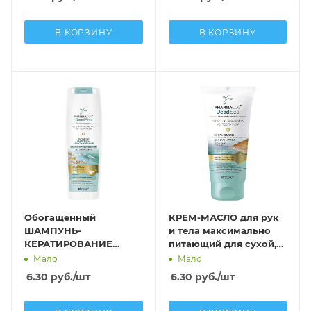
В КОРЗИНУ
В КОРЗИНУ
Обогащенный
КРЕМ-МАСЛО для рук
ШАМПУНЬ-
и тела максимально
КЕРАТИРОВАНИЕ
питающий для сухой,
оздоравливающего
очень сухой и
Мало
Мало
действия для сияния
атопичной кожи
6.30
руб.
/шт
6.30
руб.
/шт
волос