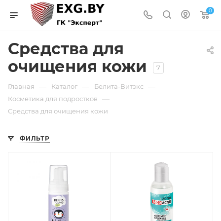
0
Средства для
очищения кожи
7
—
—
—
Главная
Каталог
Белита-Витэкс
—
Косметика для подростков
Средства для очищения кожи
ФИЛЬТР