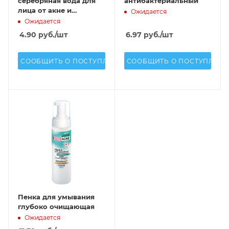
серебряная вода для
антибактериальный
лица от акне и
Ожидается
воспалений
Ожидается
4.90
руб.
/шт
6.97
руб.
/шт
СООБЩИТЬ О ПОСТУПЛЕНИИ
СООБЩИТЬ О ПОСТУПЛЕН
Пенка для умывания
глубоко очищающая
Ожидается