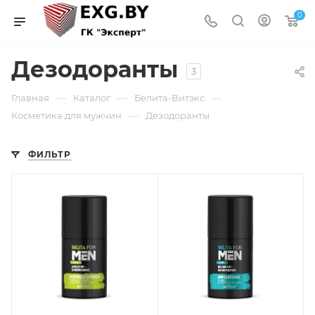
0
Дезодоранты
3
—
—
—
Главная
Каталог
Белита-Витэкс
—
Косметика для мужчин
Дезодоранты
ФИЛЬТР