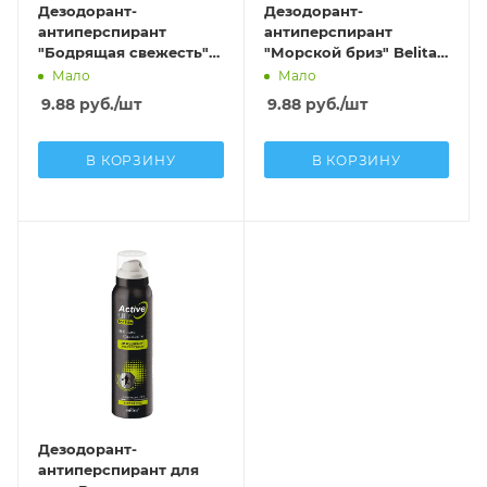
Дезодорант-
Дезодорант-
антиперспирант
антиперспирант
"Бодрящая свежесть"
"Морской бриз" Belita
Belita for Men
for Men
Мало
Мало
9.88
руб.
/шт
9.88
руб.
/шт
В КОРЗИНУ
В КОРЗИНУ
Дезодорант-
антиперспирант для