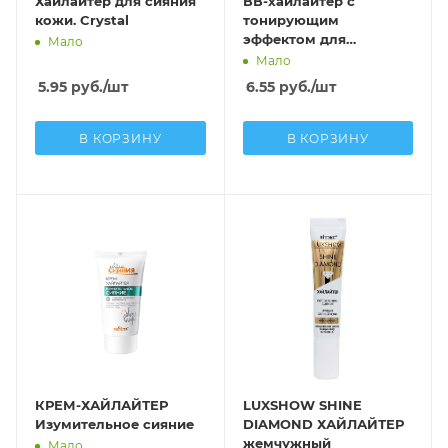
Хайлайтер для сияния
ВВ-хайлайтер с
кожи. Crystal
тонирующим
эффектом для
Мало
молодой кожи
Мало
«Безупречное сияние»
5.95
руб.
/шт
6.55
руб.
/шт
В КОРЗИНУ
В КОРЗИНУ
КРЕМ-ХАЙЛАЙТЕР
LUXSHOW SHINE
Изумительное сияние
DIAMOND ХАЙЛАЙТЕР
жемчужный
Мало