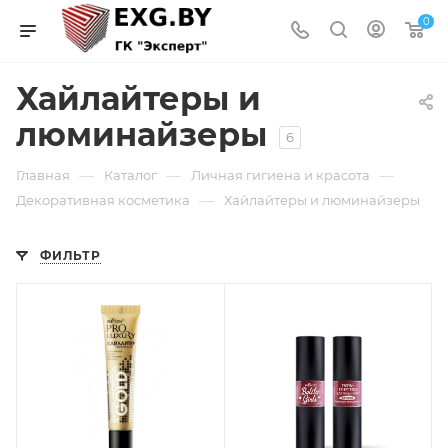
0
Хайлайтеры и
люминайзеры
6
—
—
—
Главная
Каталог
Личная гигиена и красота
—
Декоративная косметика
Хайлайтеры и люминайзеры
ФИЛЬТР