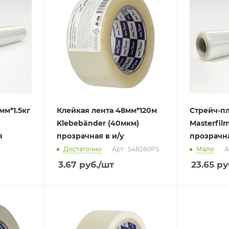
мм*1.5кг
Клейкая лента 48мм*120м
Стрейч-пл
Klebebänder (40мкм)
Masterfil
я
прозрачная в и/у
прозрачна
Достаточно
Арт.: S48260PS
Мало
А
3.67
руб.
/шт
23.65
ру