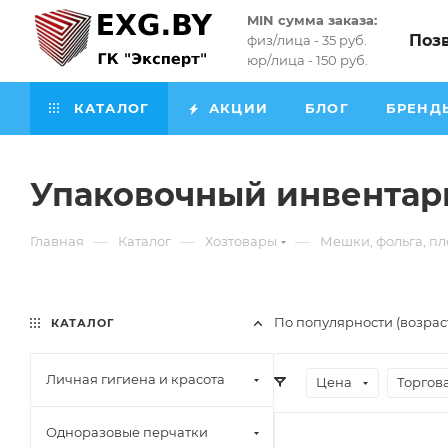
MIN сумма заказа:
Поз
физ/лица - 35 руб.
юр/лица - 150 руб.
КАТАЛОГ
АКЦИИ
БЛОГ
БРЕНД
Упаковочный инвентар
—
—
—
Главная
Каталог
Хозтовары
Мешки, фольга, п
По популярности (возра
КАТАЛОГ
Личная гигиена и красота
Цена
Торгов
Одноразовые перчатки