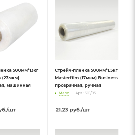
енка 500мм*13кг
Стрейч-пленка 500мм*1.5кг
m (23мкм)
Masterfilm (17мкм) Business
ая, машинная
прозрачная, ручная
Мало
Арт.: 301/95
б.
/шт
21.23
руб.
/шт