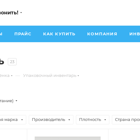
вонить!
Ы
ПРАЙС
КАК КУПИТЬ
КОМПАНИЯ
ИНВ
ь
23
—
лёнка
Упаковочный инвентарь
стание)
ая марка
Производитель
Плотность
Страна про