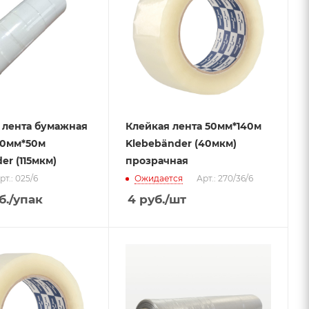
 лента бумажная
Клейкая лента 50мм*140м
50мм*50м
Klebebänder (40мкм)
er (115мкм)
прозрачная
рт.: 025/6
Ожидается
Арт.: 270/36/6
б.
/упак
4
руб.
/шт