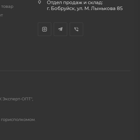
Отдел продаж и склад:
 товар
г. Бобруйск, ул. М. Лынькова 85
ет
К Эксперт-ОПТ",
м горисполкомом.