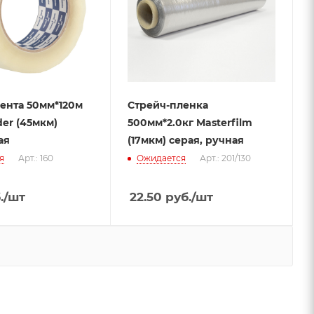
ента 50мм*120м
Стрейч-пленка
er (45мкм)
500мм*2.0кг Masterfilm
ая
(17мкм) серая, ручная
я
Арт.: 160
Ожидается
Арт.: 201/130
.
/шт
22.50
руб.
/шт