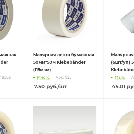
умажная
Малярная лента бумажная
Малярная
nder
50мм*50м Klebebänder
(6шт/уп) 
(115мкм)
Klebebänd
K4850S
Много
Арт.: 025
Мало
А
7.50
руб.
/шт
45.01
ру