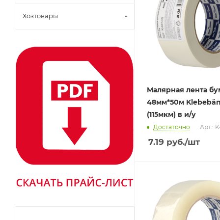
Хозтовары
Малярная лента б
48мм*50м Klebebä
(115мкм) в и/у
Достаточно
Арт.: 
7.19
руб.
/шт