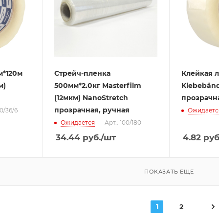
м*120м
Стрейч-пленка
Клейкая л
м)
500мм*2.0кг Masterfilm
Klebebänd
(12мкм) NanoStretch
прозрачн
прозрачная, ручная
60/36/6
Ожидаетс
Ожидается
Арт.: 100/180
34.44
руб.
/шт
4.82
руб
ПОКАЗАТЬ ЕЩЕ
1
2