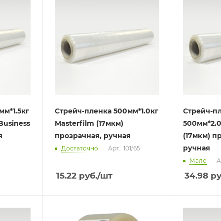
мм*1.5кг
Стрейч-пленка 500мм*1.0кг
Стрейч-п
Business
Masterfilm (17мкм)
500мм*2.0
я
прозрачная, ручная
(17мкм) п
ручная
Достаточно
Арт.: 101/65
Мало
А
15.22
руб.
/шт
34.98
ру