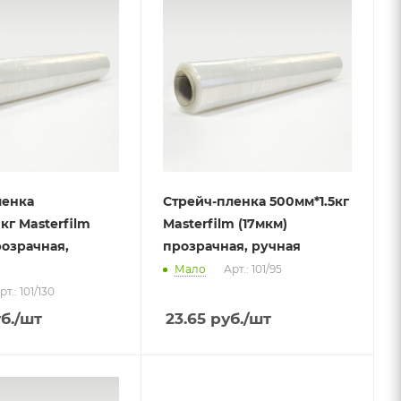
ленка
Стрейч-пленка 500мм*1.5кг
кг Masterfilm
Masterfilm (17мкм)
розрачная,
прозрачная, ручная
Мало
Арт.: 101/95
рт.: 101/130
б.
/шт
23.65
руб.
/шт