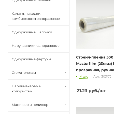
Одноразовые пелёнки
Халаты, накидки,
комбинезоны одноразовые
Одноразовые шапочки
Нарукавники одноразовые
Стрейч-пленка 500
Одноразовые фартуки
Masterfilm (23мкм) 
прозрачная, ручна
Стоматологам
Мало
Арт.: 303/75
Парикмахерам и
21.23
руб.
/шт
колористам
Маникюр и педикюр