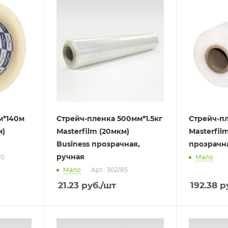
м*140м
Стрейч-пленка 500мм*1.5кг
Стрейч-пл
м)
Masterfilm (20мкм)
Masterfil
Business прозрачная,
прозрачн
ручная
70
Мало
Мало
Арт.: 302/85
21.23
руб.
/шт
192.38
ру