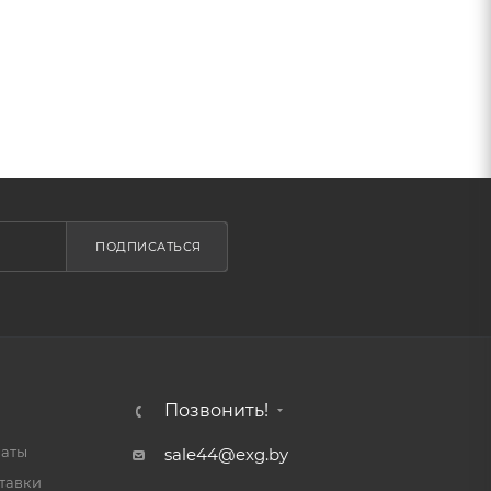
ПОДПИСАТЬСЯ
Позвонить!
латы
sale44@exg.by
тавки