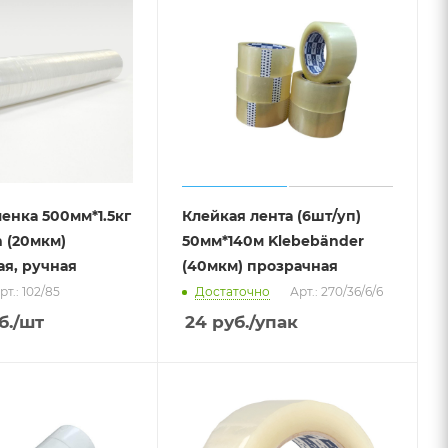
енка 500мм*1.5кг
Клейкая лента (6шт/уп)
m (20мкм)
50мм*140м Klebebänder
я, ручная
(40мкм) прозрачная
рт.: 102/85
Достаточно
Арт.: 270/36/6/6
б.
/шт
24
руб.
/упак