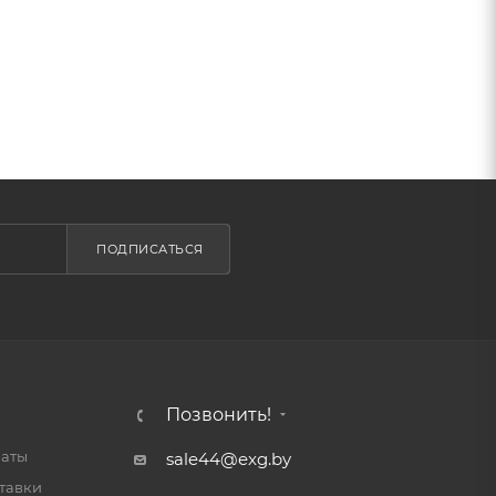
ПОДПИСАТЬСЯ
Позвонить!
латы
sale44@exg.by
тавки