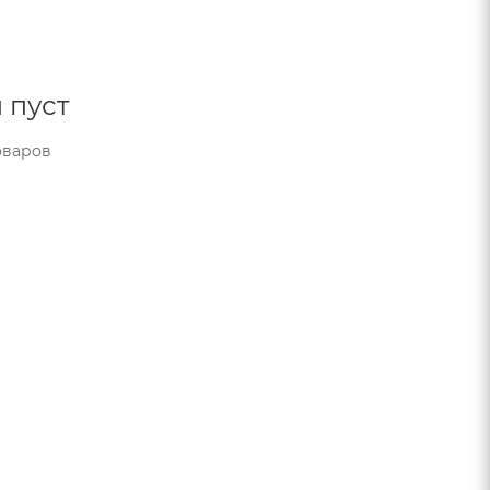
 пуст
оваров