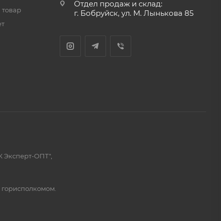
Отдел продаж и склад:
 товар
г. Бобруйск, ул. М. Лынькова 85
ет
К Эксперт-ОПТ",
м горисполкомом.