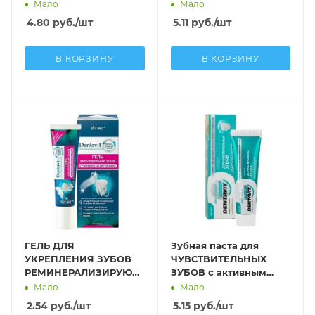
12 часов защиты от
компонентов, БЕЗ
Мало
Мало
кариеса, зубного
ФТОРА
4.80
руб.
/шт
5.11
руб.
/шт
налета
В КОРЗИНУ
В КОРЗИНУ
ГЕЛЬ ДЛЯ
Зубная паста для
УКРЕПЛЕНИЯ ЗУБОВ
ЧУВСТВИТЕЛЬНЫХ
РЕМИНЕРАЛИЗИРУЮЩИЙ
ЗУБОВ с активным
без фтора (без коробки
кальцием
Мало
Мало
)
2.54
руб.
/шт
5.15
руб.
/шт