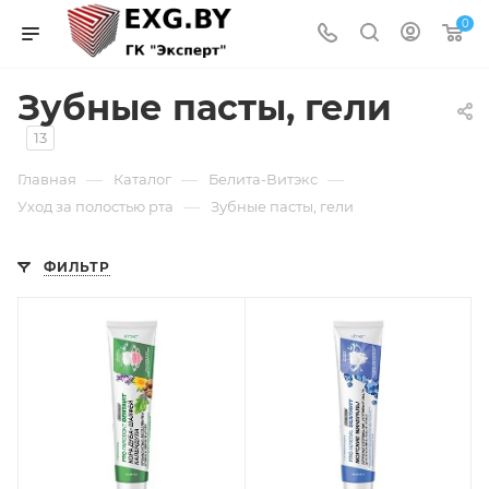
0
Зубные пасты, гели
13
—
—
—
Главная
Каталог
Белита-Витэкс
—
Уход за полостью рта
Зубные пасты, гели
ФИЛЬТР