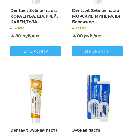
Dentavit Зубная паста
Dentavit Зубная паста
КОРА ДУБА, ШАЛФЕЙ,
МОРСКИЕ МИНЕРАЛЫ
КАЛЕНДУЛА
Бережное
Профилактика
отбеливание,
Мало
Мало
воспалений и
укрепление эмали для
4.80
руб.
/шт
4.80
руб.
/шт
кровоточивости десен
чувствительных зуб
В КОРЗИНУ
В КОРЗИНУ
Dentavit Зубная паста
Зубная паста