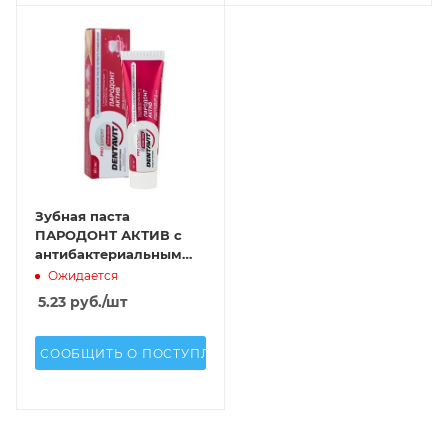
Зубная паста
ПАРОДОНТ АКТИВ с
антибактериальным
комплексом
Ожидается
5.23
руб.
/шт
СООБЩИТЬ О ПОСТУПЛЕНИИ