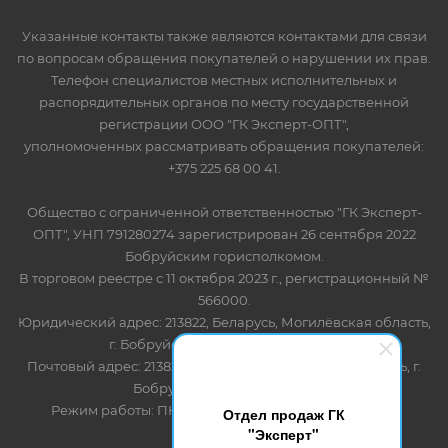
Указанные контакты также являются контактами для связи
по вопросам обращения покупателей о нарушении их прав.
Телефон специалистов местных исполнительных и
распорядительных органов по месту государственной
регистрации ООО "ГК Эксперт-ОПТ",
уполномоченных рассматривать обращения покупателей:
+375 225 68 00 41.
Общество с ограниченной ответственностью "ГК Эксперт-
ОПТ", УНП 791280274 зарегистрирован 26 сентября 2022
Бобруйским горисполкомом.
В торговом реестре с 11 октября 2023 г., регистрационный №
566000.
Юридический адрес: 213822, Беларусь, Могилёвская область,
г. Бобруйск, ул. Лынькова 85 пом 7
Почтовый адрес: 213822, Беларусь, Могилёвская область, г.
Бобруйск, ул. Лынькова, 85
Режим работы: ПН-ПТ 8.30-17.00, СБ-ВС - выходной
Отдел продаж ГК
"Эксперт"