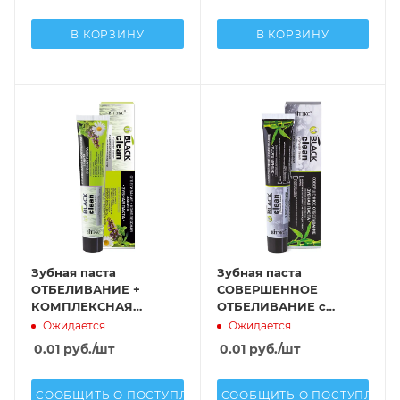
В КОРЗИНУ
В КОРЗИНУ
Зубная паста
Зубная паста
ОТБЕЛИВАНИЕ +
СОВЕРШЕННОЕ
КОМПЛЕКСНАЯ
ОТБЕЛИВАНИЕ с
ЗАЩИТА с
микрочастицами
Ожидается
Ожидается
микрочастицами
черного
0.01
руб.
/шт
0.01
руб.
/шт
черного
активированного угля
активированного угля
и лечебн
СООБЩИТЬ О ПОСТУПЛЕНИИ
СООБЩИТЬ О ПОСТУПЛЕН