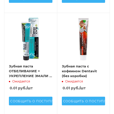
Зубная паста
Зубная паста с
ОТБЕЛИВАНИЕ +
кофеином Dentavit
УКРЕПЛЕНИЕ ЭМАЛИ с
(без коробки)
микрочастицами
Ожидается
Ожидается
черного
0.01
руб.
/шт
0.01
руб.
/шт
активированного угля
и минерала
СООБЩИТЬ О ПОСТУПЛЕНИИ
СООБЩИТЬ О ПОСТУПЛЕН