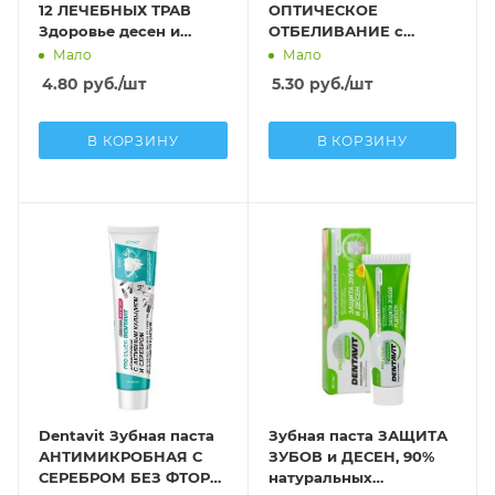
12 ЛЕЧЕБНЫХ ТРАВ
ОПТИЧЕСКОЕ
Здоровье десен и
ОТБЕЛИВАНИЕ с
защита от кариеса,
полирующими
Мало
Мало
зубного камня и
микрокристаллами
4.80
руб.
/шт
5.30
руб.
/шт
налета
ЭКСТРАСВЕЖЕСТЬ
В КОРЗИНУ
В КОРЗИНУ
Dentavit Зубная паста
Зубная паста ЗАЩИТА
АНТИМИКРОБНАЯ С
ЗУБОВ и ДЕСЕН, 90%
СЕРЕБРОМ БЕЗ ФТОРА
натуральных