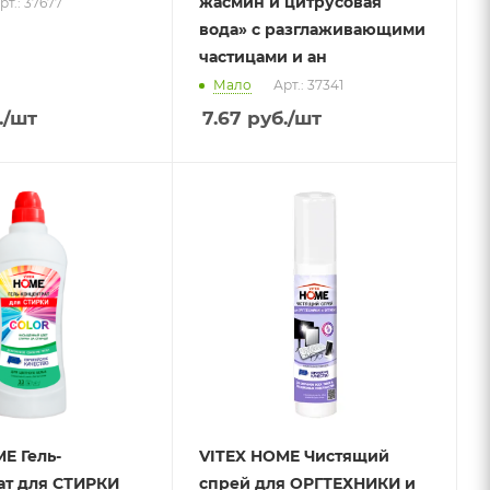
жасмин и цитрусовая
рт.: 37677
вода» с разглаживающими
частицами и ан
Мало
Арт.: 37341
.
/шт
7.67
руб.
/шт
E Гель-
VITEX HOME Чистящий
ат для СТИРКИ
спрей для ОРГТЕХНИКИ и