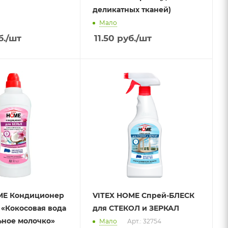
деликатных тканей)
Мало
.
/шт
11.50
руб.
/шт
ME Кондиционер
VITEX HOME Спрей-БЛЕСК
 «Кокосовая вода
для СТЕКОЛ и ЗЕРКАЛ
ьное молочко»
Мало
Арт.: 32754