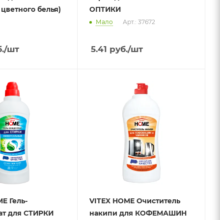
 цветного белья)
ОПТИКИ
Мало
Арт.: 37672
.
/шт
5.41
руб.
/шт
E Гель-
VITEX HOME Очиститель
ат для СТИРКИ
накипи для КОФЕМАШИН