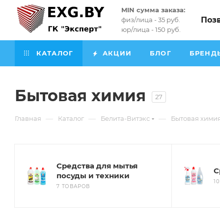
MIN сумма заказа:
Поз
физ/лица - 35 руб.
юр/лица - 150 руб.
КАТАЛОГ
АКЦИИ
БЛОГ
БРЕНД
Бытовая химия
27
—
—
—
Главная
Каталог
Белита-Витэкс
Бытовая хими
Средства для мытья
С
посуды и техники
1
7 ТОВАРОВ