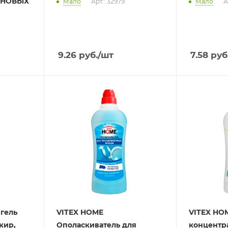
ЛНОВЫХ
Мало
Арт.: 32979
Мало
А
9.26
руб.
/шт
7.58
руб
 гель
VITEX HOME
VITEX HOM
жир,
Ополаскиватель для
концентр