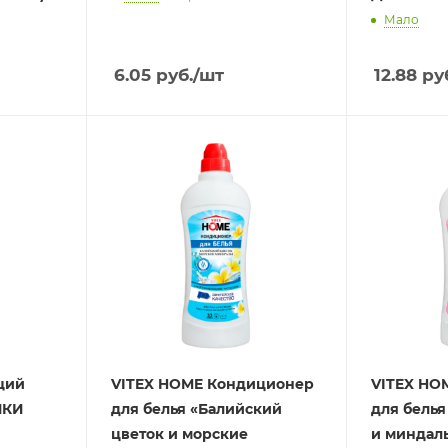
Мало
6.05
руб.
/шт
12.88
руб
щий
VITEX HOME Кондиционер
VITEX HO
ИКИ
для белья «Балийский
для белья
цветок и морские
и миндал