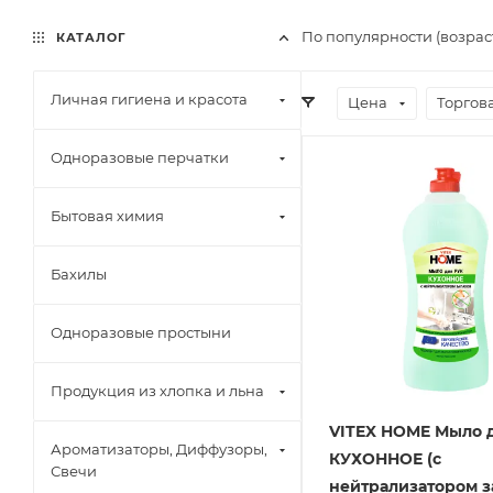
По популярности (возра
КАТАЛОГ
Личная гигиена и красота
Цена
Торгов
Одноразовые перчатки
Бытовая химия
Бахилы
Одноразовые простыни
Продукция из хлопка и льна
VITEX HOME Мыло 
Ароматизаторы, Диффузоры,
КУХОННОЕ (с
Свечи
нейтрализатором з