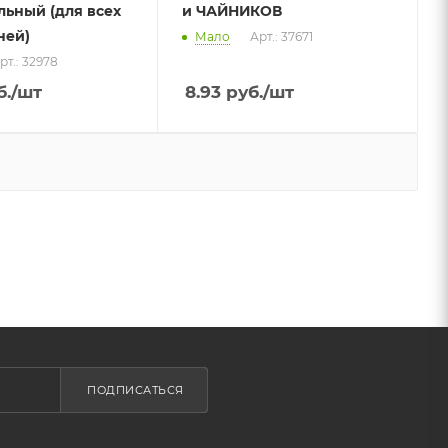
ьный (для всех
и ЧАЙНИКОВ
ней)
Мало
Арт.: 37671
рт.: 32978
.
/шт
8.93
руб.
/шт
ПОДПИСАТЬСЯ