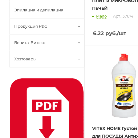
ПЛИТ и МИКРОВО
ПЕЧЕЙ
Эпиляция и депиляция
Мало
Арт.: 37674
Продукция P&G
6.22
руб.
/шт
Белита-Витэкс
Хозтовары
VITEX HOME Густой
для ПОСУДЫ Анти