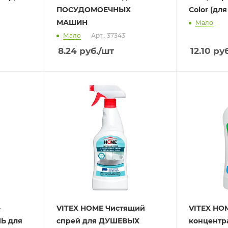
ПОСУДОМОЕЧНЫХ
Color (для
МАШИН
Мало
Мало
Арт.: 37343
8.24
руб.
/шт
12.10
руб
-
VITEX HOME Чистящий
VITEX HOM
Ь для
спрей для ДУШЕВЫХ
концентр