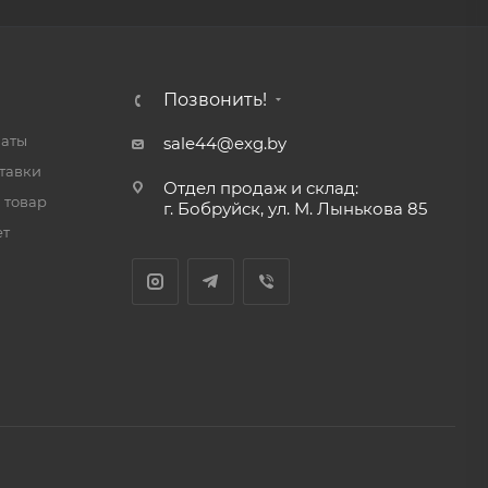
Позвонить!
латы
sale44@exg.by
тавки
Отдел продаж и склад:
 товар
г. Бобруйск, ул. М. Лынькова 85
ет