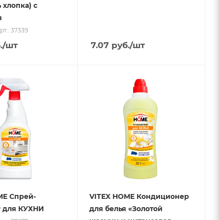
 хлопка) с
в
рт.: 37339
.
/шт
7.07
руб.
/шт
ME Спрей-
VITEX HOME Кондиционер
 для КУХНИ
для белья «Золотой