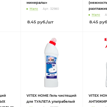
минералы»
(нежность
разглажи
Мало
Арт.: 32980
Мало
А
8.45
руб.
/шт
8.45
руб
щий
VITEX HOME Гель чистящий
VITEX HO
НЫХ
для ТУАЛЕТА ультрабелый
АНТИЖИР