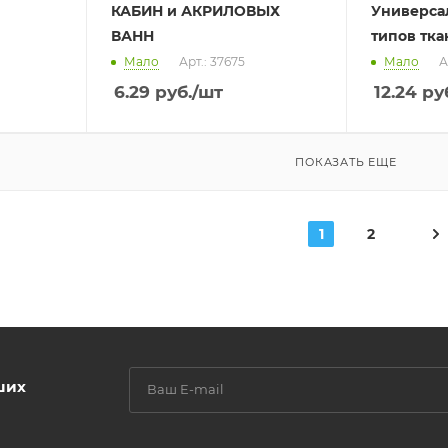
КАБИН и АКРИЛОВЫХ
Универсал
ВАНН
типов тка
Мало
Арт.: 37675
Мало
А
6.29
руб.
/шт
12.24
руб
ПОКАЗАТЬ ЕЩЕ
1
2
ших