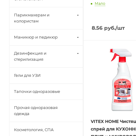
Мало
Парикмахерам и
колористам
8.56
руб.
/шт
Маникюр и педикюр
Дезинфекция и
стерилизация
Гели для УЗИ
Тапочки одноразовые
Прочая одноразовая
одежда
VITEX HOME Чистя
спрей для КУХОН
Косметология, СПА