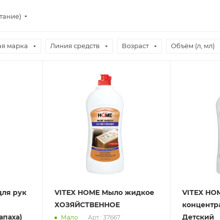
стание)
ая марка
Линия средств
Возраст
Объём (л, мл)
для рук
VITEX HOME Мыло жидкое
VITEX HOM
ХОЗЯЙСТВЕННОЕ
концентр
апаха)
Детский
Мало
Арт.: 37667