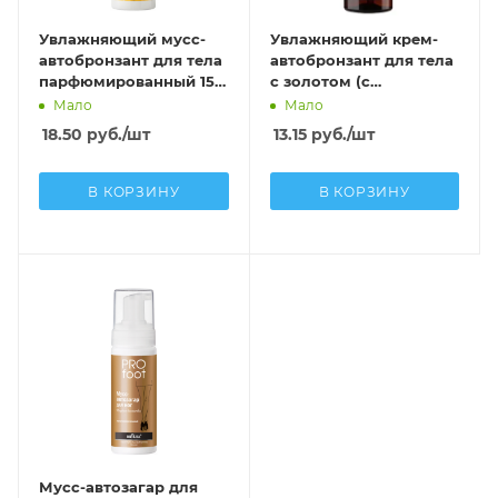
Увлажняющий мусс-
Увлажняющий крем-
автобронзант для тела
автобронзант для тела
парфюмированный 150
с золотом (с
мл
дозатором)
Мало
Мало
18.50
руб.
/шт
13.15
руб.
/шт
В КОРЗИНУ
В КОРЗИНУ
Мусс-автозагар для