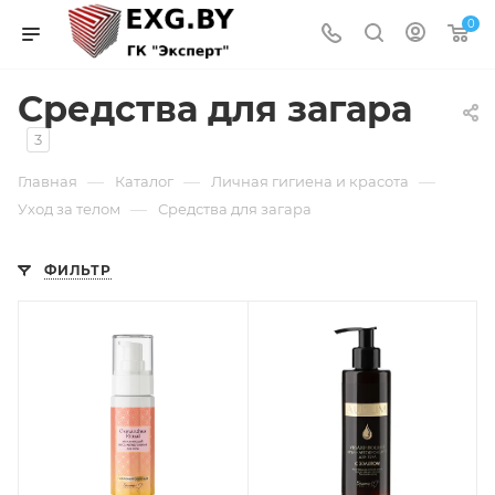
0
Средства для загара
3
—
—
—
Главная
Каталог
Личная гигиена и красота
—
Уход за телом
Средства для загара
ФИЛЬТР