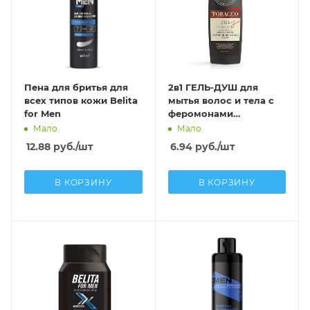
Пена для бритья для
2в1 ГЕЛЬ-ДУШ для
всех типов кожи Belita
мытья волос и тела с
for Men
феромонами
БЛАГОРОДНЫЙ
Мало
Мало
САНДАЛ и ТАБАК 400
12.88
руб.
/шт
6.94
руб.
/шт
мл
В КОРЗИНУ
В КОРЗИНУ