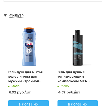
ФИЛЬТР
Гель-душ для мытья
Гель для душа с
волос и тела для
тонизирующим
мужчин «Тройной
комплексом МEN
эффект» 400 мл
solution 400 мл
Мало
Мало
6.92
руб.
/шт
4.57
руб.
/шт
В КОРЗИНУ
В КОРЗИНУ