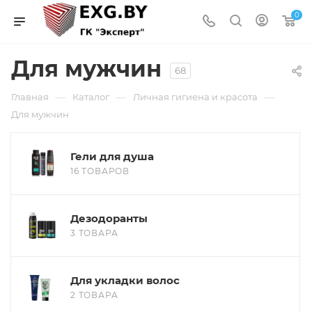
0
Для мужчин
68
—
—
—
Главная
Каталог
Личная гигиена и красота
Для мужчин
Гели для душа
16 ТОВАРОВ
Дезодоранты
3 ТОВАРА
Для укладки волос
2 ТОВАРА