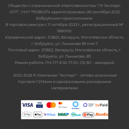
Общество с ограниченной ответственностью "ГК Эксперт-
ОПТ", УНП 791280274 зарегистрирован 26 сентября 2022
Бобруйским горисполкомом.
В торговом реестре с 11 октября 2023 г., регистрационный №
566000.
Юридический адрес: 213822, Беларусь, Могилёвская область,
г. Бобруйск, ул. Лынькова 85 пом 7
Почтовый адрес: 213822, Беларусь, Могилёвская область, г.
Бобруйск, ул. Лынькова, 85
Режим работы: ПН-ПТ 8.30-17.00, СБ-ВС - выходной
2022-2026 © Компания "Эксперт" - оптово-розничная
торговля СИЗами и одноразовыми расходными
материалами