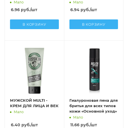
кожи и волос 400 мл
КИПАРИС 400 мл
Мало
Мало
6.96
руб.
/шт
6.94
руб.
/шт
В КОРЗИНУ
В КОРЗИНУ
МУЖСКОЙ MULTI -
Гиалуроновая пена для
КРЕМ ДЛЯ ЛИЦА И ВЕК
бритья для всех типов
кожи «Основной уход»
Мало
Мало
6.40
руб.
/шт
11.66
руб.
/шт