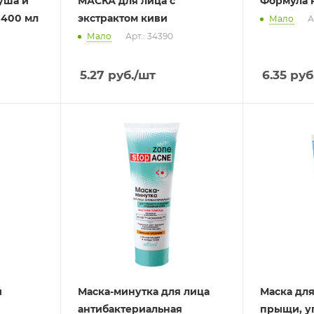
уша и
МАСКА для лица с
Формула 
 400 мл
экстрактом киви
Мало
А
Мало
Арт.: 34390
5.27
руб.
/шт
6.35
руб
й
Маска-минутка для лица
Маска для
антибактериальная
прыщи, у