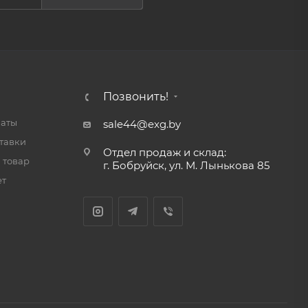
Позвонить!
латы
sale44@exg.by
тавки
Отдел продаж и склад:
 товар
г. Бобруйск, ул. М. Лынькова 85
ет