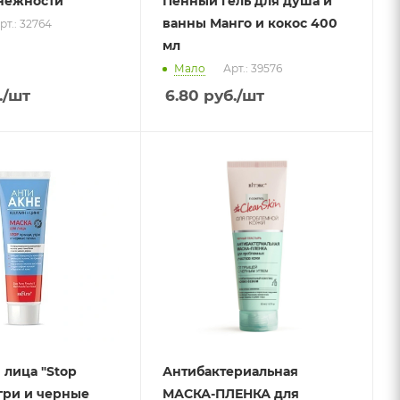
нежности
Пенный гель для душа и
ванны Манго и кокос 400
рт.: 32764
мл
Мало
Арт.: 39576
.
/шт
6.80
руб.
/шт
 лица "Stop
Антибактериальная
гри и черные
МАСКА-ПЛЕНКА для