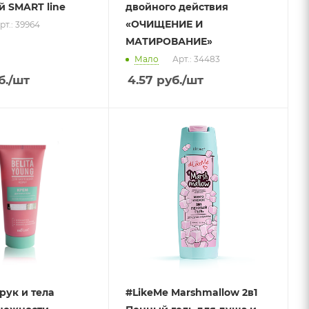
 SMART line
двойного действия
«ОЧИЩЕНИЕ И
рт.: 39964
МАТИРОВАНИЕ»
Мало
Арт.: 34483
б.
/шт
4.57
руб.
/шт
рук и тела
#LikeMe Marshmallow 2в1