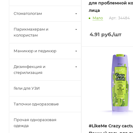
для проблемной к
лица
Стоматологам
Мало
Арт.: 34484
Парикмахерам и
4.91
руб.
/шт
колористам
Маникюр и педикюр
Дезинфекция и
стерилизация
Гели для УЗИ
Тапочки одноразовые
Прочая одноразовая
одежда
#LikeMe Crazy cactu