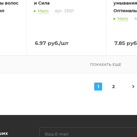
ты волос
и Сила
умывания
мл
Оптималь
Мало
Арт.: 33921
Мало
А
6.97
руб.
/шт
7.85
руб
ПОКАЗАТЬ ЕЩЕ
1
2
ших