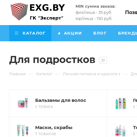
MIN сумма заказа:
Поз
физ/лица - 35 руб.
юр/лица - 150 руб.
КАТАЛОГ
АКЦИИ
БЛОГ
БРЕНД
Для подростков
31
—
—
—
Главная
Каталог
Личная гигиена и красота
Дл
Бальзамы для волос
Г
2 ТОВАРА
3
Маски, скрабы
Т
7 ТОВАРОВ
5