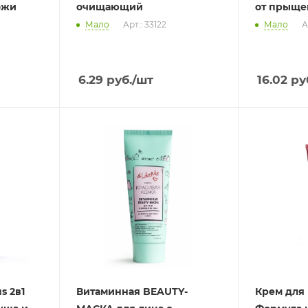
ожи
очищающий
от прыщей
Мало
Арт.: 33122
Мало
А
6.29
руб.
/шт
16.02
ру
s 2в1
Витаминная BEAUTY-
Крем для 