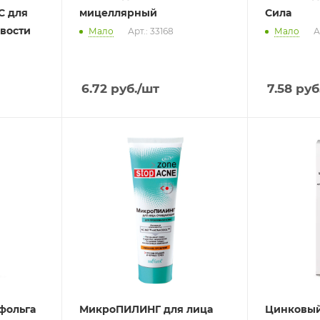
С для
мицеллярный
Сила
овости
Мало
Арт.: 33168
Мало
А
6.72
руб.
/шт
7.58
руб
фольга
МикроПИЛИНГ для лица
Цинковый