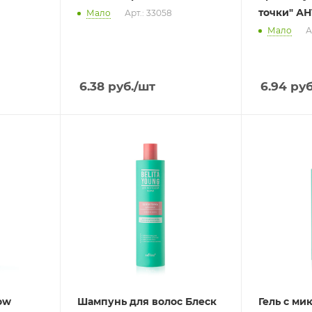
точки" А
Мало
Арт.: 33058
Мало
А
6.38
руб.
/шт
6.94
руб
ow
Шампунь для волос Блеск
Гель с ми