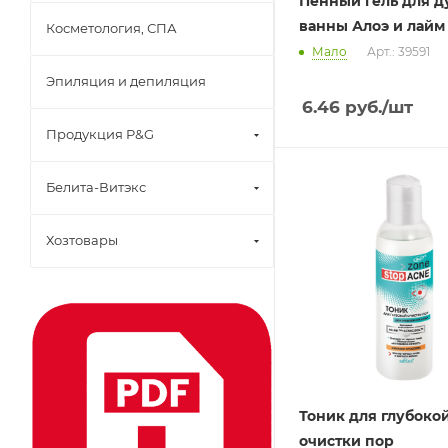
Пенный гель для д
ванны Алоэ и лайм
Косметология, СПА
Мало
Арт.: 39591
Эпиляция и депиляция
6.46
руб.
/шт
Продукция P&G
Белита-Витэкс
Хозтовары
Тоник для глубоко
очистки пор