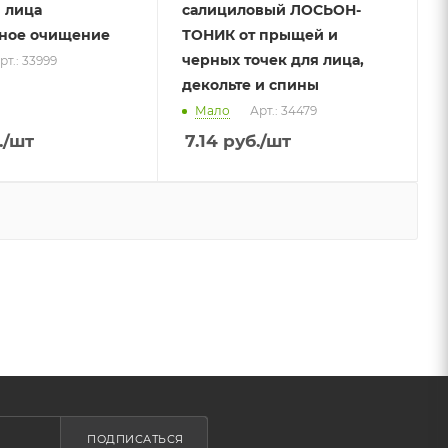
 лица
салициловый ЛОСЬОН-
ное очищение
ТОНИК от прыщей и
черных точек для лица,
рт.: 33999
декольте и спины
Мало
Арт.: 34479
.
/шт
7.14
руб.
/шт
ПОДПИСАТЬСЯ