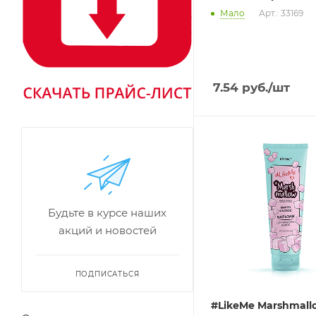
Мало
Арт.: 33169
7.54
руб.
/шт
Будьте в курсе наших
акций и новостей
ПОДПИСАТЬСЯ
#LikeMe Marshmall