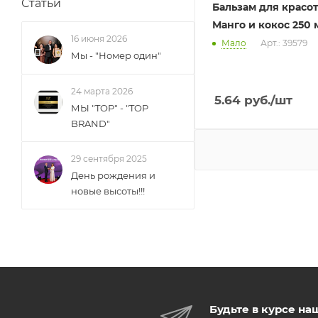
Статьи
Бальзам для красо
Манго и кокос 250 
16 июня 2026
Мало
Арт.: 39579
Мы - "Номер один"
24 марта 2026
5.64
руб.
/шт
МЫ "TOP" - "TOP
BRAND"
29 сентября 2025
День рождения и
новые высоты!!!
Будьте в курсе на