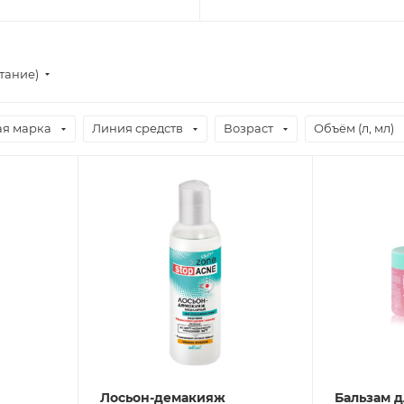
стание)
ая марка
Линия средств
Возраст
Объём (л, мл)
Лосьон-демакияж
Бальзам д