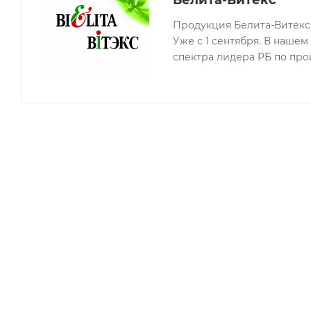
Белита-Витекс
Продукция Белита-Витекс 
Уже с 1 сентября. В наше
спектра лидера РБ по про