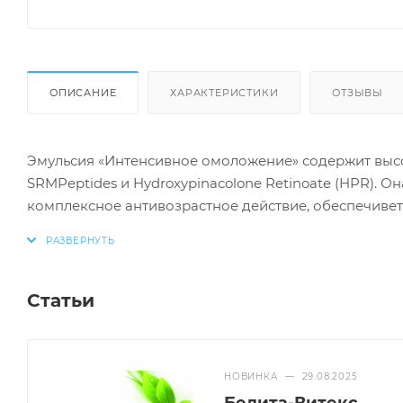
ОПИСАНИЕ
ХАРАКТЕРИСТИКИ
ОТЗЫВЫ
Эмульсия «Интенсивное омоложение» содержит высо
SRMPeptides и Hydroxypinacolone Retinoate (HPR). О
комплексное антивозрастное действие, обеспечивет
кожи и уменьшение морщин. Эта эмульсия идеально
использования, помогает коже выглядеть свежей и 
Статьи
НОВИНКА
—
29.08.2025