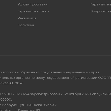
Условия доставки
Гарантия на
Гарантия на товар
Вопрос-отв
Реквизиты
Политика
по вопросам обращения покупателей о нарушении их прав.
тельных органов по месту государственной регистрации ООО "Г
 225 68 00 41.
Т", УНП 791280274 зарегистрирован 26 сентября 2022 Бобруйски
566000.
. Бобруйск, ул. Лынькова 85 пом 7
бруйск, ул. Лынькова, 85