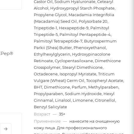
Castor Oil, Sodium Hyaluronate, Cetearyl
Alcohol, Hydroxypropyl Starch Phosphate,
Propylene Glycol, Macadamia Integrifolia
(Macadamia) Seed Oil, Polysorbate 20,
Tripeptide-1, Hexapeptide-9, Palmitoyl
Tripeptide-5, Palmitoyl Pentapeptide-4,
Palmitoyl Tetrapeptide-7, Butyrospermum
Parkii (Shea) Butter, Phenoxyethanol,
WKPep®
Ethylhexylglycerin, Hydroxypinacolone
Retinoate, Cyclopentasiloxane, Dimethicone
Crosspolymer, Stearyl Dimethicone,
Octadecene, Isopropyl Myristate, Triticum
Vulgare (Wheat) Germ Oil, Tocopheryl Acetate,
BHT, Dimethicone, Parfum, Methylparaben,
Propylparaben, Sodium Hydroxide, Hexyl
Cinnamal, Linalool, Limonene, Citronellol,
Benzyl Salicylate
Возраст
—
35+
Применение
—
нанесите на очищенную
кожу лица. Для профессионального