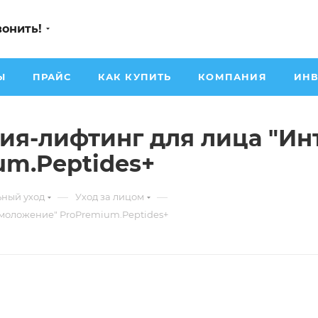
вонить!
Ы
ПРАЙС
КАК КУПИТЬ
КОМПАНИЯ
ИНВ
ия-лифтинг для лица "Ин
m.Peptides+
—
—
ный уход
Уход за лицом
омоложение" ProPremium.Peptides+