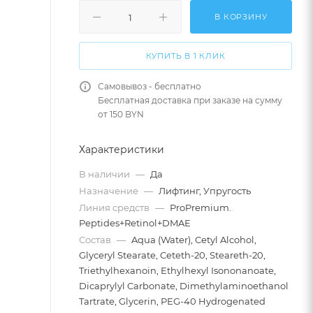
В КОРЗИНУ
КУПИТЬ В 1 КЛИК
Самовывоз - бесплатно
Бесплатная доставка при заказе на сумму
от 150 BYN
Характеристики
В наличии
—
Да
Назначение
—
Лифтинг, Упругость
Линия средств
—
ProPremium.
Peptides+Retinol+DMAE
Состав
—
Aqua (Water), Cetyl Alcohol,
Glyceryl Stearate, Ceteth-20, Steareth-20,
Triethylhexanoin, Ethylhexyl Isononanoate,
Dicaprylyl Carbonate, Dimethylaminoethanol
Tartrate, Glycerin, PEG-40 Hydrogenated