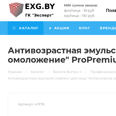
MIN сумма заказа:
Поз
физ/лица - 35 руб.
юр/лица - 150 руб.
КАТАЛОГ
АКЦИИ
БЛОГ
БРЕНД
Антивозрастная эмульс
омоложение" ProPremiu
—
—
—
Главная
Каталог
Белита-Витэкс
Професиональ
Антивозрастная эмульсия-лифтинг для лица "Интенсивное 
Артикул:
41978