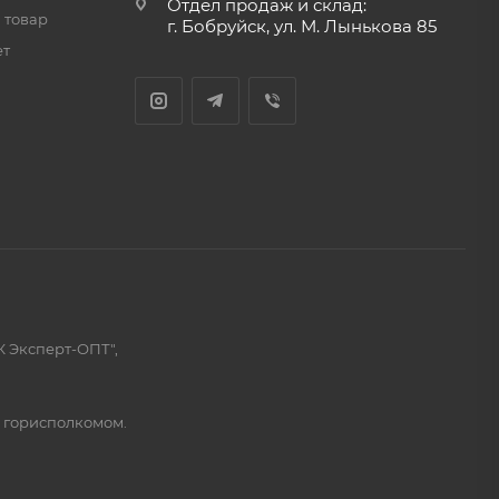
Отдел продаж и склад:
 товар
г. Бобруйск, ул. М. Лынькова 85
ет
К Эксперт-ОПТ",
м горисполкомом.