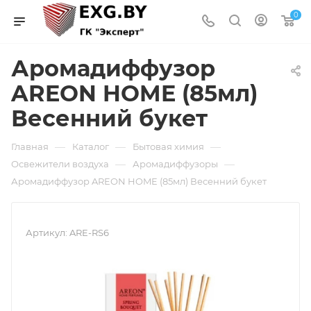
0
Аромадиффузор
AREON HOME (85мл)
Весенний букет
—
—
—
Главная
Каталог
Бытовая химия
—
—
Освежители воздуха
Аромадиффузоры
Аромадиффузор AREON HOME (85мл) Весенний букет
Артикул:
ARE-RS6