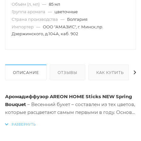
Объём (л, мл)
—
85 мл
Группа аромата
—
цветочные
Страна производства
—
Болгария
Импортер
—
ООО "АМАЗИС", г. Минск,пр.
Дзержинского, д.104А, каб. 902
ОПИСАНИЕ
ОТЗЫВЫ
КАК КУПИТЬ
Аромадиффузор AREON HOME Sticks NEW Spring
Bouquet
– Весенний букет – составлен из тех цветов,
которые расцветают самым первыми в году. Основу
композиции составляют свежие тюльпаны и
горьковатая мимоза, нежнейший нарцисс и
шелковистый пион. Легкий, почти невесомый