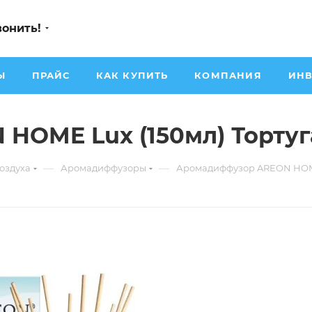
вонить!
Ы
ПРАЙС
КАК КУПИТЬ
КОМПАНИЯ
ИНВ
HOME Lux (150мл) Тортуг
—
—
оздуха
Аромадиффузоры
Аромадиффузор AREON HOME 