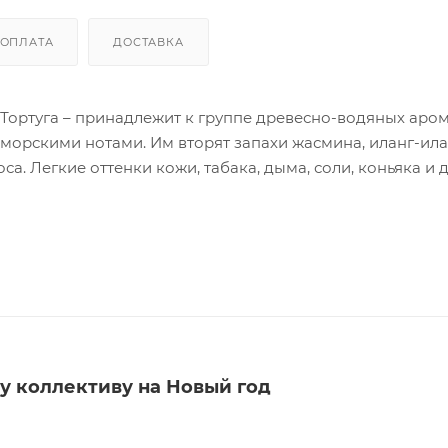
ОПЛАТА
ДОСТАВКА
 Тортуга – принадлежит к группе древесно-водяных аром
орскими нотами. Им вторят запахи жасмина, иланг-ила
са. Легкие оттенки кожи, табака, дыма, соли, коньяка и 
м и мускулистым. Tortuga - аромат для мужчин, любите
их мужчин!
 крышку и защитный колпачок, опустить бамбуковые пал
 ротанговые палочки, коробка.
 коллективу на Новый год