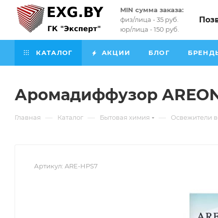
MIN сумма заказа:
Поз
физ/лица - 35 руб.
юр/лица - 150 руб.
КАТАЛОГ
АКЦИИ
БЛОГ
БРЕНД
Аромадиффузор AREON 
—
—
—
Главная
Каталог
Бытовая химия
Освежители в
Артикул:
ARE-HPS7