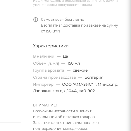
Наши менеджеры обязательно свяжутся с вами и
уточнят сроки поступления товара
Самовывоз - бесплатно
Бесплатная доставка при заказе на сумму
от 150 BYN
Характеристики
В наличии
—
Да
Объём (л, мл)
—
150 мл
Группа аромата
—
свежие
Страна производства
—
Болгария
Импортер
—
ООО "АМАЗИС", г. Минск,пр.
Дзержинского, д.104А, каб. 902
ВНИМАНИЕ!
Возможны неточности в ценах и
информации об остатках товаров.
Заказ считается принятым после его
подтверждения менеджером.