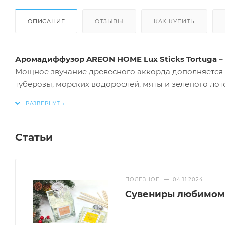
ОПИСАНИЕ
ОТЗЫВЫ
КАК КУПИТЬ
Аромадиффузор AREON HOME Lux Sticks Tortuga
–
Мощное звучание древесного аккорда дополняется м
туберозы, морских водорослей, мяты и зеленого лото
дегтя, делают аромат романтически-мужским, дерзки
пиратской романтики, и женщин, которые любят так
Способ применения:
извлечь из упаковки, открыть
Статьи
ароматизированную жидкость и наслаждаться!
Действие аромата:
до 40 кв.м ≈ 3-4 мес.
ПОЛЕЗНОЕ
—
04.11.2024
Комплектация:
флакон с ароматической жидкостью,
Сувениры любимому