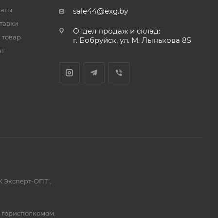
латы
sale44@exg.by
тавки
Отдел продаж и склад:
 товар
г. Бобруйск, ул. М. Лынькова 85
ет
К Эксперт-ОПТ",
м горисполкомом.