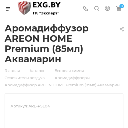
0
Аромадиффузор
AREON HOME
Premium (85мл)
Аквамарин
—
—
—
Главная
Каталог
Бытовая химия
—
—
Освежители воздуха
Аромадиффузоры
Аромадиффузор AREON HOME Premium (85мл) Аквамарин
Артикул:
ARE-PSL04