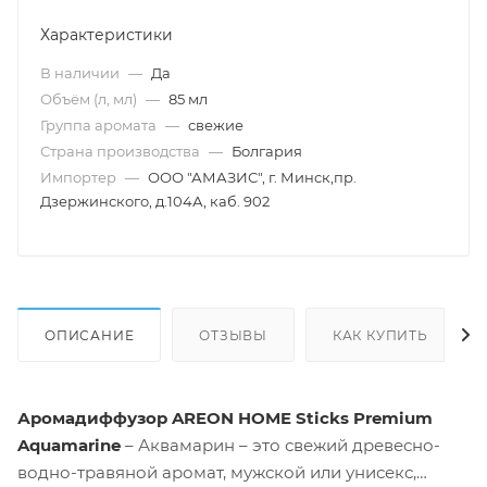
Характеристики
В наличии
—
Да
Объём (л, мл)
—
85 мл
Группа аромата
—
свежие
Страна производства
—
Болгария
Импортер
—
ООО "АМАЗИС", г. Минск,пр.
Дзержинского, д.104А, каб. 902
ОПИСАНИЕ
ОТЗЫВЫ
КАК КУПИТЬ
Аромадиффузор AREON HOME Sticks Premium
Aquamarine
– Аквамарин – это свежий древесно-
водно-травяной аромат, мужской или унисекс,